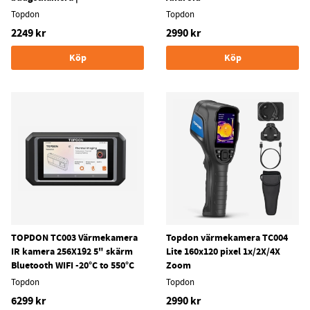
Topdon
Topdon
2249 kr
2990 kr
Köp
Köp
TOPDON TC003 Värmekamera
Topdon värmekamera TC004
IR kamera 256X192 5" skärm
Lite 160x120 pixel 1x/2X/4X
Bluetooth WIFI -20°C to 550°C
Zoom
Topdon
Topdon
6299 kr
2990 kr