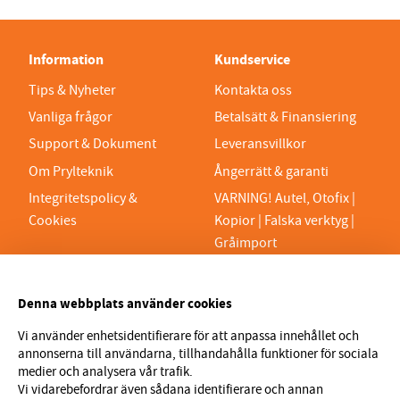
Information
Kundservice
Tips & Nyheter
Kontakta oss
Vanliga frågor
Betalsätt & Finansiering
Support & Dokument
Leveransvillkor
Om Prylteknik
Ångerrätt & garanti
Integritetspolicy &
VARNING! Autel, Otofix |
Cookies
Kopior | Falska verktyg |
Gråimport
PRYLTEKNIK 7H AB
Denna webbplats använder cookies
Org.nr 559329-1189
VAT SE559329118901
Vi använder enhetsidentifierare för att anpassa innehållet och
annonserna till användarna, tillhandahålla funktioner för sociala
info@prylteknik.se
medier och analysera vår trafik.
0321777170
Vi vidarebefordrar även sådana identifierare och annan