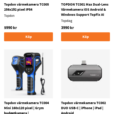
Topdon värmekamera TC005
TOPDON TC001 Max Dual-Lens
256x192 pixel IP54
Värmekamera iOS Android &
Windows Support TopFix AI
Topdon
Topdiag
5990 kr
3990 kr
Köp
Köp
Topdon värmekamera TC004
Topdon värmekamera TC002
Mini 160x120 pixel | Grym
DUO USB-C | iPhone | iPad |
budgetkamera |
Android