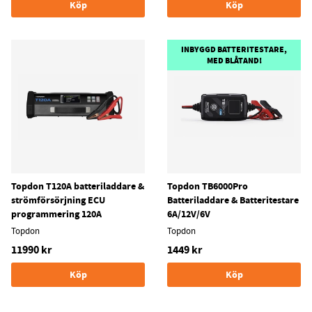
Köp
Köp
INBYGGD BATTERITESTARE,
MED BLÅTAND!
Topdon T120A batteriladdare &
Topdon TB6000Pro
strömförsörjning ECU
Batteriladdare & Batteritestare
programmering 120A
6A/12V/6V
Topdon
Topdon
11990 kr
1449 kr
Köp
Köp