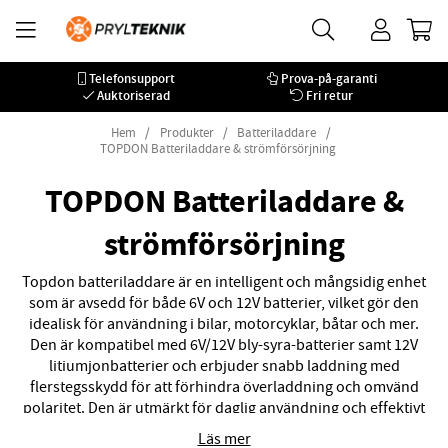
Telefonsupport
Prova-på-garanti
Auktoriserad
Fri retur
Hem
Produkter
Batteriladdare
TOPDON Batteriladdare & strömförsörjning
TOPDON Batteriladdare &
strömförsörjning
Topdon batteriladdare är en intelligent och mångsidig enhet
som är avsedd för både 6V och 12V batterier, vilket gör den
idealisk för användning i bilar, motorcyklar, båtar och mer.
Den är kompatibel med 6V/12V bly-syra-batterier samt 12V
litiumjonbatterier och erbjuder snabb laddning med
flerstegsskydd för att förhindra överladdning och omvänd
polaritet. Den är utmärkt för daglig användning och effektivt
underhåll av batterier. Snabb och säker laddning av ditt
Läs mer