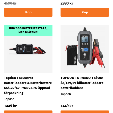
2990 kr
4590 kr
Köp
Köp
INBYGGD BATTERITESTARE,
MED BLÅTAND!
Topdon TB6000Pro
TOPDON TORNADO TB8000
Batteriladdare & Batteritestare
8A/12V/6V bilbatteriladdare
6A/12V/6V FYNDVARA Öppnad
batteriladdare
förpackning
Topdon
Topdon
1449 kr
1449 kr