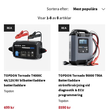
batteri. Mångsidig kompatibilitet: Stöder både 6V och 12V bly-
syra- och 12V litiumjonbatterier för olika typer av fordon.
Mest populära
Sortera efter:
Avancerad säkerhet: Utrustad med skydd mot omvänd
polaritet, kortslutning och överladdning. Skyddsklassning:
1-8
8
Visar
av
artiklar
IP65. Flerstegs laddning: Optimerar batteriets livslängd
genom diagnostik-, bulk- och underhållssteg. Användarvänlig
REA
REA
design: LED-indikatorer och intuitiva kontroller gör driften
enkel.
TOPDON Tornado T4000C
TOPDON Tornado 90000 T90A
4A/12V/6V bilbatteriladdare
Batteriladdare
batteriladdare
strömförsörjning vid
diagnostik & ECU
Topdon
programmering
Topdon
699 kr
8590 kr