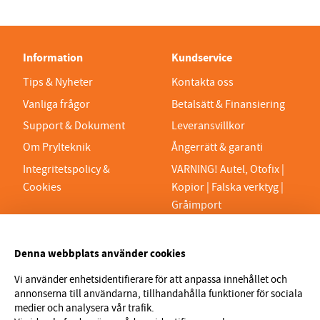
Information
Kundservice
Tips & Nyheter
Kontakta oss
Vanliga frågor
Betalsätt & Finansiering
Support & Dokument
Leveransvillkor
Om Prylteknik
Ångerrätt & garanti
Integritetspolicy &
VARNING! Autel, Otofix |
Cookies
Kopior | Falska verktyg |
Gråimport
PRYLTEKNIK 7H AB
Denna webbplats använder cookies
Org.nr 559329-1189
VAT SE559329118901
Vi använder enhetsidentifierare för att anpassa innehållet och
annonserna till användarna, tillhandahålla funktioner för sociala
info@prylteknik.se
medier och analysera vår trafik.
0321777170