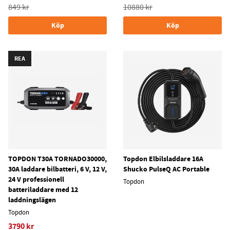
849 kr
10880 kr
Köp
Köp
REA
TOPDON T30A TORNADO30000,
Topdon Elbilsladdare 16A
30A laddare bilbatteri, 6 V, 12 V,
Shucko PulseQ AC Portable
24 V professionell
Topdon
batteriladdare med 12
laddningslägen
Topdon
3790 kr