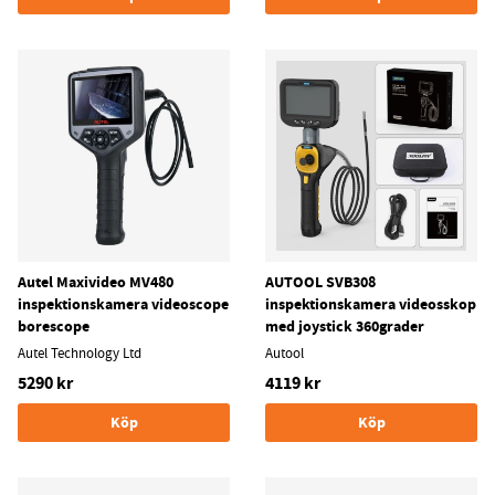
Autel Maxivideo MV480
AUTOOL SVB308
inspektionskamera videoscope
inspektionskamera videosskop
borescope
med joystick 360grader
Autel Technology Ltd
Autool
5290 kr
4119 kr
Köp
Köp