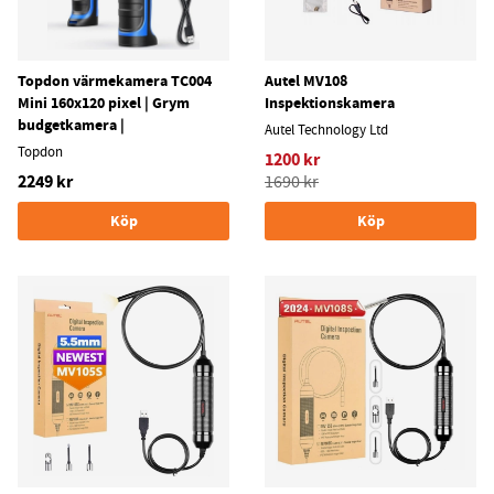
Topdon värmekamera TC004
Autel MV108
Mini 160x120 pixel | Grym
Inspektionskamera
budgetkamera |
Autel Technology Ltd
Topdon
1200 kr
2249 kr
1690 kr
Köp
Köp