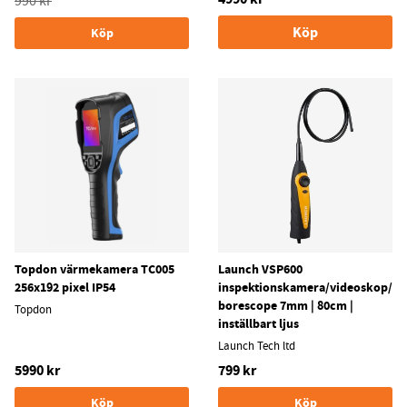
990 kr
Köp
Köp
Topdon värmekamera TC005
Launch VSP600
256x192 pixel IP54
inspektionskamera/videoskop/
borescope 7mm | 80cm |
Topdon
inställbart ljus
Launch Tech ltd
5990 kr
799 kr
Köp
Köp