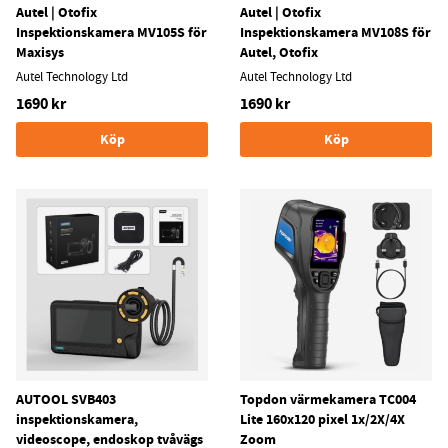
Autel | Otofix
Autel | Otofix
Inspektionskamera MV105S för
Inspektionskamera MV108S för
Maxisys
Autel, Otofix
Autel Technology Ltd
Autel Technology Ltd
1690 kr
1690 kr
Köp
Köp
AUTOOL SVB403
Topdon värmekamera TC004
inspektionskamera,
Lite 160x120 pixel 1x/2X/4X
videoscope, endoskop tvåvägs
Zoom