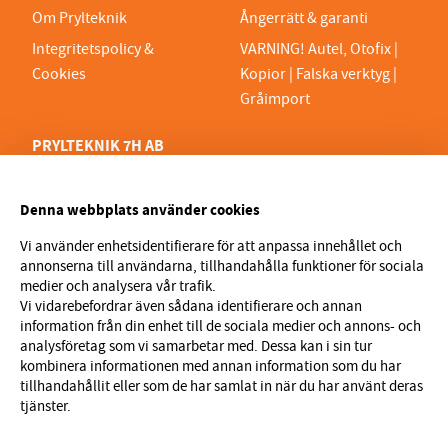
Om Prylteknik
Ångerrätt & garanti
Integritetspolicy &
VARNING! Autel, Otofix |
Cookies
Kopior | Falska verktyg |
Gråimport
PRYLTEKNIK 7H AB
Org.nr 559329-1189
VAT SE559329118901
Denna webbplats använder cookies
info@prylteknik.se
Vi använder enhetsidentifierare för att anpassa innehållet och
0321777170
annonserna till användarna, tillhandahålla funktioner för sociala
medier och analysera vår trafik.
Nyhetsbrev
Vi vidarebefordrar även sådana identifierare och annan
information från din enhet till de sociala medier och annons- och
I vårt nyhetsbrev får du ta del av nyheter och
analysföretag som vi samarbetar med. Dessa kan i sin tur
erbjudanden före alla andra. Registrera dig här nedan.
kombinera informationen med annan information som du har
tillhandahållit eller som de har samlat in när du har använt deras
tjänster.
Skicka