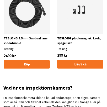
TESLONG 5.5mm 3m dual lens
TESLONG plockmagnet, krok,
videohuvud
spegel set
Teslong
Teslong
299 kr
2490 kr
Bevaka
Köp
Vad är en inspektionskamera?
En inspektionskamera, ibland kallad endoscope, är en digitalkamera
som är så liten och flexibel kabel att den kan glida in i trånga eller på
annat sätt oåtkomliga utrymmen. Teslong NTS serie av