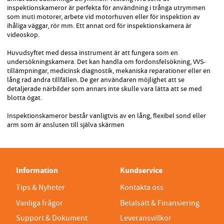
inspektionskameror är perfekta för användning i trånga utrymmen
som inuti motorer, arbete vid motorhuven eller för inspektion av
ihåliga väggar, rör mm. Ett annat ord för inspektionskamera är
videoskop.
Huvudsyftet med dessa instrument är att fungera som en
undersökningskamera. Det kan handla om fordonsfelsökning, VVS-
tillämpningar, medicinsk diagnostik, mekaniska reparationer eller en
lång rad andra tillfällen. De ger användaren möjlighet att se
detaljerade närbilder som annars inte skulle vara lätta att se med
blotta ögat.
Inspektionskameror består vanligtvis av en lång, flexibel sond eller
arm som är ansluten till själva skärmen
Information
Kundservice
Tips & Nyheter
Kontakta oss
Vanliga frågor
Betalsätt & Finansiering
Support & Dokument
Leveransvillkor