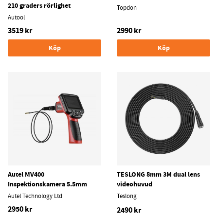
210 graders rörlighet
Topdon
Autool
3519 kr
2990 kr
Köp
Köp
Autel MV400
TESLONG 8mm 3M dual lens
Inspektionskamera 5.5mm
videohuvud
Autel Technology Ltd
Teslong
2950 kr
2490 kr