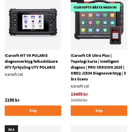
ICARSOFTS BÄSTA MASKIN!
iCarsoft MT V6 POLARIS
iCarsoft CR Ultra Plus |
diagnosverktyg felkodsläsare
Topologi karta | Intelligent
ATV fyrhjuling UTV POLARIS
diagnos | PRO VERSION 2025 |
OBD2 J2534 Diagnosverktyg | 3
Icarsoft Ltd
års licens
Icarsoft Ltd
15499 kr
2190 kr
16900 kr
Köp
Köp
REA