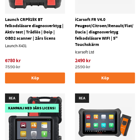
Launch CRP919X BT
iCarsoft FR V4.0
felkodsläsare diagnosverktyg |
Peugeot/Citroen/Renault/Fiat/
Aktiv test | Trådlös | Doip |
Dacia | diagnosverktyg
OBD2 scanner | 2års licens
felkodsläsare WIFI | 5"
Touchskärm
Launch-X431
Icarsoft Ltd
6780 kr
2490 kr
7590 kr
2590 kr
Köp
Köp
REA
REA
KAMPANJ MED 3ÅRS LICENS!