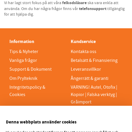
felkodsläsare
Vi har lagt stort fokus på att våra
ska vara enkla att
telefonsupport
använda. Om du har några frågor finns vår
tillgänglig
för att hjälpa dig.
Information
Kundservice
Tips & Nyheter
Kontakta oss
Vanliga frågor
Betalsätt & Finansiering
Support & Dokument
Leveransvillkor
Om Prylteknik
Ångerrätt & garanti
Integritetspolicy &
VARNING! Autel, Otofix |
Cookies
Kopior | Falska verktyg |
Gråimport
PRYLTEKNIK 7H AB
Denna webbplats använder cookies
Org.nr 559329-1189
VAT SE559329118901