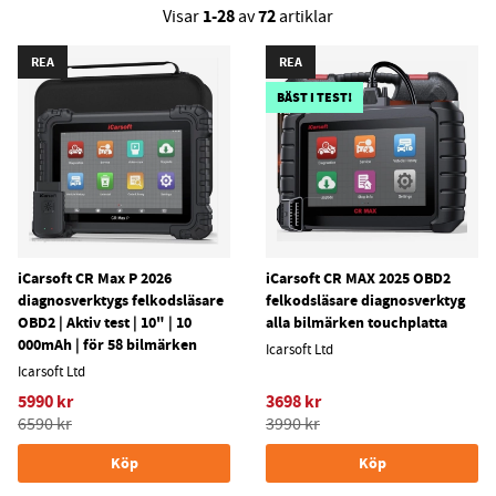
1-28
72
Visar
av
artiklar
REA
REA
BÄST I TEST!
iCarsoft CR Max P 2026
iCarsoft CR MAX 2025 OBD2
diagnosverktygs felkodsläsare
felkodsläsare diagnosverktyg
OBD2 | Aktiv test | 10" | 10
alla bilmärken touchplatta
000mAh | för 58 bilmärken
Icarsoft Ltd
Icarsoft Ltd
5990 kr
3698 kr
6590 kr
3990 kr
Köp
Köp