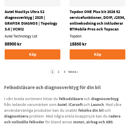
Autel MaxiSys Ultra S2
Topdon ONE Plus kit 2026 52
diagnosverktyg | 2025 |
servicefunktioner, DOIP, J2534,
GRAFISK DIAGNOS | Topology
onlinekodning och inkluderar
3.0 | VCMI2
BTMobile Pros och Topscan
Autel Technology Ltd
Topdon
88900 kr
18850 kr
Köp
Köp
1
2
3
Nästa
»
Felkodsläsare och diagnosverktyg för din bil
felkodsläsare
diagnosverktyg
I vårt breda sortiment hittar du
och
Autel
iCarsoft
Launch
från ledande varumärken som
,
och
. Med våra
felsöka din bil
användarvänliga produkter kan du snabbt
och
diagnostisera
radera
problem. Med några enkla knapptryck kan du
och nollställa felkoder
motor, airbag och ABS
för bland annat
.