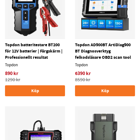
Topdon batteritestare BT200
Topdon AD900BT ArtiDiag900
för 12V batterier | Färgskärm |
BT Diagnosverktyg
Professionellt resultat
felkodsläsare OBD2 scan tool
Topdon
Topdon
890 kr
6390 kr
1290 kr
8590 kr
Köp
Köp