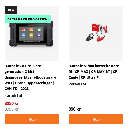
REA
BÄSTA UR CR PRO-SERIEN!
iCarsoft CR Pro S 3rd
iCarsoft BT900 batteritestare
generation OBD2
för CR MAX | CR MAX BT | CR
diagnosverktyg felkodsläsare
Eagle | CR Ultra P
WIFI | Gratis Uppdateringar |
Icarsoft Ltd
CAN-FD | 2026
Icarsoft Ltd
3590 kr
890 kr
3990 kr
Köp
Köp