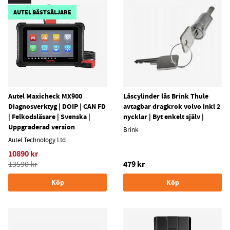
AUTEL BÄSTSÄLJARE
Autel Maxicheck MX900
Låscylinder lås Brink Thule
Diagnosverktyg | DOIP | CAN FD
avtagbar dragkrok volvo inkl 2
| Felkodsläsare | Svenska |
nycklar | Byt enkelt själv |
Uppgraderad version
Brink
Autel Technology Ltd
10890 kr
479 kr
13590 kr
Köp
Köp