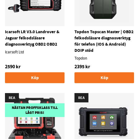
Icarsoft LR V3.0 Landrover &
Topdon Topscan Master | OBD2
Jaguar felkodsläsare
felkodsläsare diagnosverktyg
diagnosverktyg OBD2 OBD2
för telefon (IOS & Android)
DOIP stöd
Icarsoft Ltd
Topdon
2590 kr
2395 kr
Köp
Köp
REA
REA
NÄSTAN PROFFSKLASS TILL
LÅGT PRIS!