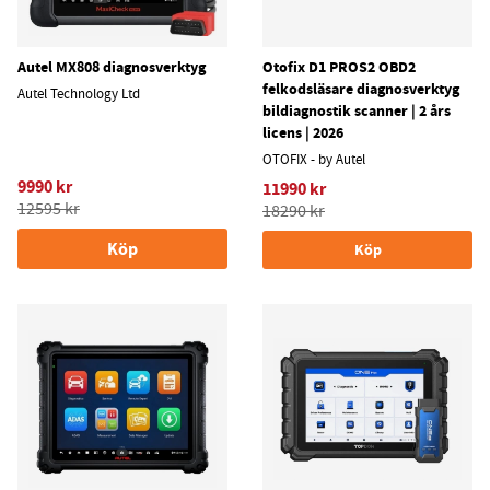
Autel MX808 diagnosverktyg
Otofix D1 PROS2 OBD2
felkodsläsare diagnosverktyg
Autel Technology Ltd
bildiagnostik scanner | 2 års
licens | 2026
OTOFIX - by Autel
9990 kr
11990 kr
12595 kr
18290 kr
Köp
Köp