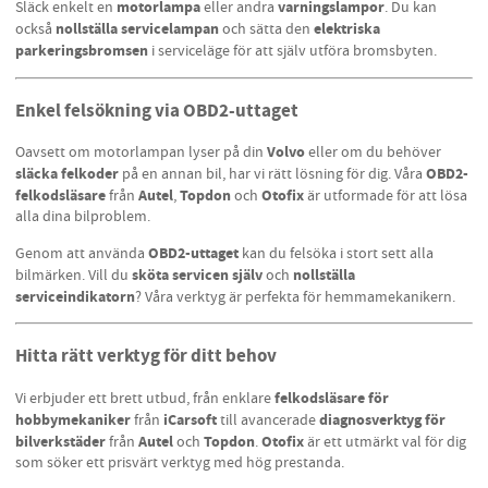
motorlampa
varningslampor
Släck enkelt en
eller andra
. Du kan
nollställa servicelampan
elektriska
också
och sätta den
parkeringsbromsen
i serviceläge för att själv utföra bromsbyten.
Enkel felsökning via OBD2-uttaget
Volvo
Oavsett om motorlampan lyser på din
eller om du behöver
släcka felkoder
OBD2-
på en annan bil, har vi rätt lösning för dig. Våra
felkodsläsare
Autel
Topdon
Otofix
från
,
och
är utformade för att lösa
alla dina bilproblem.
OBD2-uttaget
Genom att använda
kan du felsöka i stort sett alla
sköta servicen själv
nollställa
bilmärken. Vill du
och
serviceindikatorn
? Våra verktyg är perfekta för hemmamekanikern.
Hitta rätt verktyg för ditt behov
felkodsläsare för
Vi erbjuder ett brett utbud, från enklare
hobbymekaniker
iCarsoft
diagnosverktyg för
från
till avancerade
bilverkstäder
Autel
Topdon
Otofix
från
och
.
är ett utmärkt val för dig
som söker ett prisvärt verktyg med hög prestanda.