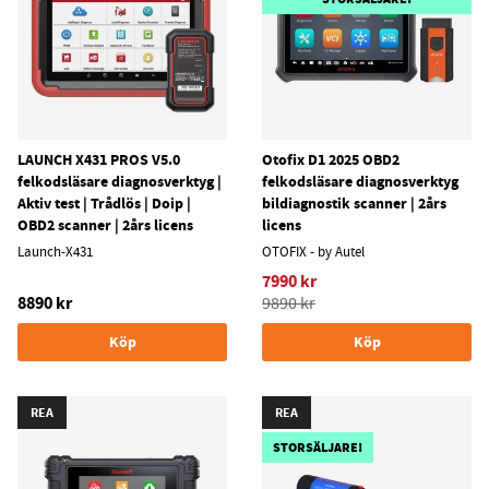
LAUNCH X431 PROS V5.0
Otofix D1 2025 OBD2
felkodsläsare diagnosverktyg |
felkodsläsare diagnosverktyg
Aktiv test | Trådlös | Doip |
bildiagnostik scanner | 2års
OBD2 scanner | 2års licens
licens
Launch-X431
OTOFIX - by Autel
7990 kr
8890 kr
9890 kr
Köp
Köp
REA
REA
STORSÄLJARE!