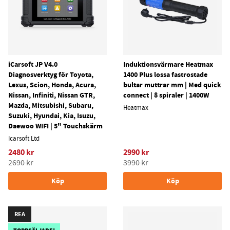
iCarsoft JP V4.0
Induktionsvärmare Heatmax
Diagnosverktyg för Toyota,
1400 Plus lossa fastrostade
Lexus, Scion, Honda, Acura,
bultar muttrar mm | Med quick
Nissan, Infiniti, Nissan GTR,
connect | 8 spiraler | 1400W
Mazda, Mitsubishi, Subaru,
Heatmax
Suzuki, Hyundai, Kia, Isuzu,
Daewoo WIFI | 5" Touchskärm
Icarsoft Ltd
2480 kr
2990 kr
2690 kr
3990 kr
Köp
Köp
REA