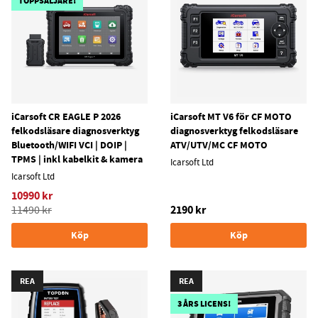
TOPPSÄLJARE!
iCarsoft CR EAGLE P 2026
iCarsoft MT V6 för CF MOTO
felkodsläsare diagnosverktyg
diagnosverktyg felkodsläsare
Bluetooth/WIFI VCI | DOIP |
ATV/UTV/MC CF MOTO
TPMS | inkl kabelkit & kamera
Icarsoft Ltd
Icarsoft Ltd
10990 kr
2190 kr
11490 kr
Köp
Köp
REA
REA
3 ÅRS LICENS!