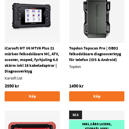
iCarsoft MT V6 MTV6 Plus 21
Topdon Topscan Pro | OBD2
märken felkodsläsare MC, ATV,
felkodsläsare diagnosverktyg
scooter, moped, fyrhjuling 4.0
för telefon (IOS & Android)
skärm inkl 16 kabeladaptrar |
Topdon
Diagnosverktyg
Icarsoft Ltd
3590 kr
1490 kr
Köp
Köp
REA
INKL 2 ÅRS LICENS,
STORSÄLJARE!