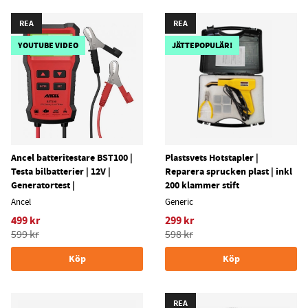
REA
REA
YOUTUBE VIDEO
JÄTTEPOPULÄR!
Ancel batteritestare BST100 |
Plastsvets Hotstapler |
Testa bilbatterier | 12V |
Reparera sprucken plast | inkl
Generatortest |
200 klammer stift
Ancel
Generic
499 kr
299 kr
599 kr
598 kr
Köp
Köp
REA