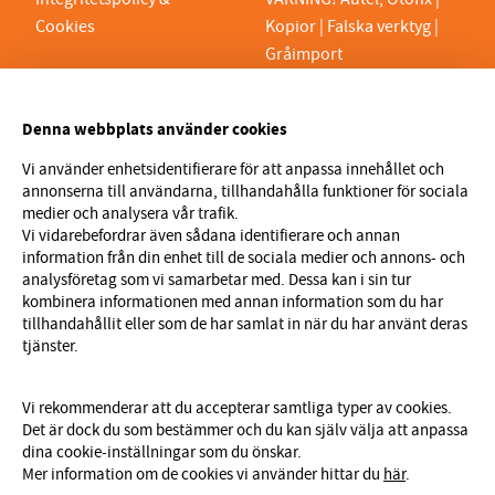
Cookies
Kopior | Falska verktyg |
Gråimport
PRYLTEKNIK 7H AB
Denna webbplats använder cookies
Org.nr 559329-1189
VAT SE559329118901
Vi använder enhetsidentifierare för att anpassa innehållet och
annonserna till användarna, tillhandahålla funktioner för sociala
info@prylteknik.se
medier och analysera vår trafik.
0321777170
Vi vidarebefordrar även sådana identifierare och annan
information från din enhet till de sociala medier och annons- och
Nyhetsbrev
analysföretag som vi samarbetar med. Dessa kan i sin tur
kombinera informationen med annan information som du har
I vårt nyhetsbrev får du ta del av nyheter och
tillhandahållit eller som de har samlat in när du har använt deras
erbjudanden före alla andra. Registrera dig här nedan.
tjänster.
Skicka
Vi rekommenderar att du accepterar samtliga typer av cookies.
Det är dock du som bestämmer och du kan själv välja att anpassa
dina cookie-inställningar som du önskar.
Mer information om de cookies vi använder hittar du
här
.