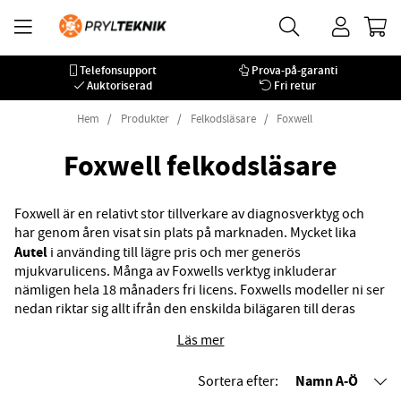
Telefonsupport
Prova-på-garanti
Auktoriserad
Fri retur
Hem
Produkter
Felkodsläsare
Foxwell
Foxwell felkodsläsare
Foxwell är en relativt stor tillverkare av diagnosverktyg och
har genom åren visat sin plats på marknaden. Mycket lika
Autel
i använding till lägre pris och mer generös
mjukvarulicens. Många av Foxwells verktyg inkluderar
nämligen hela 18 månaders fri licens. Foxwells modeller ni ser
nedan riktar sig allt ifrån den enskilda bilägaren till deras
kompetenta GT60 PLUS som klarar dubbelriktade tester mot
Läs mer
bilen. Ett perfekt diagnosverktyg för bilverkstad eller för
krävande kunder som inte vill betala för mycket.
Namn A-Ö
Sortera efter: