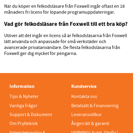
När du köper en felkodsläsare från Foxwell ingår oftast en 18
månaders fri licens för löpande programuppdateringar.
Vad gör felkodsläsare från Foxwell till ett bra köp?
Utöver att det ingår en licens så är felkodsläsarna från Foxwell
lätt använda och anpassade för små verkstäder och
avancerade privatanvändare. De flesta felkodsläsarna från
Foxwell ger dig mycket för pengarna.
Information
Kundservice
Tips & Nyheter
Kontakta oss
Vanliga frågor
Betalsätt & Finansiering
Support & Dokument
Leveransvillkor
Om Prylteknik
Ångerrätt & garanti
Integritetspolicy &
VARNING! Autel, Otofix |