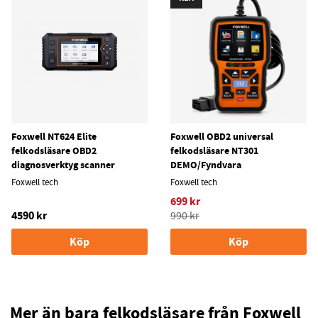
Foxwell NT624 Elite
Foxwell OBD2 universal
felkodsläsare OBD2
felkodsläsare NT301
diagnosverktyg scanner
DEMO/Fyndvara
Foxwell tech
Foxwell tech
699 kr
4590 kr
990 kr
Köp
Köp
Mer än bara felkodsläsare från Foxwell