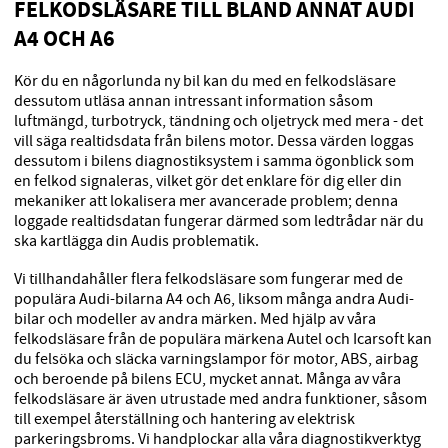
FELKODSLÄSARE TILL BLAND ANNAT AUDI
A4 OCH A6
Kör du en någorlunda ny bil kan du med en felkodsläsare
dessutom utläsa annan intressant information såsom
luftmängd, turbotryck, tändning och oljetryck med mera - det
vill säga realtidsdata från bilens motor. Dessa värden loggas
dessutom i bilens diagnostiksystem i samma ögonblick som
en felkod signaleras, vilket gör det enklare för dig eller din
mekaniker att lokalisera mer avancerade problem; denna
loggade realtidsdatan fungerar därmed som ledtrådar när du
ska kartlägga din Audis problematik.
Vi tillhandahåller flera felkodsläsare som fungerar med de
populära Audi-bilarna A4 och A6, liksom många andra Audi-
bilar och modeller av andra märken. Med hjälp av våra
felkodsläsare från de populära märkena Autel och Icarsoft kan
du felsöka och släcka varningslampor för motor, ABS, airbag
och beroende på bilens ECU, mycket annat. Många av våra
felkodsläsare är även utrustade med andra funktioner, såsom
till exempel återställning och hantering av elektrisk
parkeringsbroms. Vi handplockar alla våra diagnostikverktyg