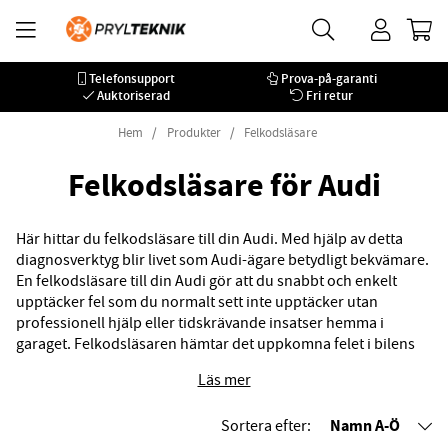
Telefonsupport
Prova-på-garanti
Auktoriserad
Fri retur
Hem
Produkter
Felkodsläsare
Felkodsläsare för Audi
Här hittar du felkodsläsare till din Audi. Med hjälp av detta
diagnosverktyg blir livet som Audi-ägare betydligt bekvämare.
En felkodsläsare till din Audi gör att du snabbt och enkelt
upptäcker fel som du normalt sett inte upptäcker utan
professionell hjälp eller tidskrävande insatser hemma i
garaget. Felkodsläsaren hämtar det uppkomna felet i bilens
diagnostiksystem och därefter får du som förare ett
Läs mer
meddelande om vad det rör sig om för fel och varifrån bilen
problemet kommer.
Namn A-Ö
Sortera efter: