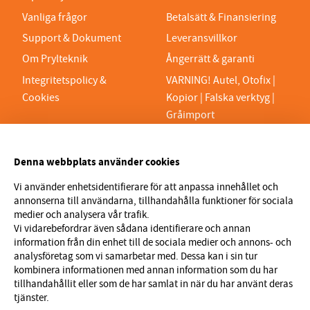
Vanliga frågor
Betalsätt & Finansiering
Support & Dokument
Leveransvillkor
Om Prylteknik
Ångerrätt & garanti
Integritetspolicy &
VARNING! Autel, Otofix |
Cookies
Kopior | Falska verktyg |
Gråimport
PRYLTEKNIK 7H AB
Denna webbplats använder cookies
Org.nr 559329-1189
VAT SE559329118901
Vi använder enhetsidentifierare för att anpassa innehållet och
annonserna till användarna, tillhandahålla funktioner för sociala
info@prylteknik.se
medier och analysera vår trafik.
0321777170
Vi vidarebefordrar även sådana identifierare och annan
information från din enhet till de sociala medier och annons- och
Nyhetsbrev
analysföretag som vi samarbetar med. Dessa kan i sin tur
kombinera informationen med annan information som du har
I vårt nyhetsbrev får du ta del av nyheter och
tillhandahållit eller som de har samlat in när du har använt deras
erbjudanden före alla andra. Registrera dig här nedan.
tjänster.