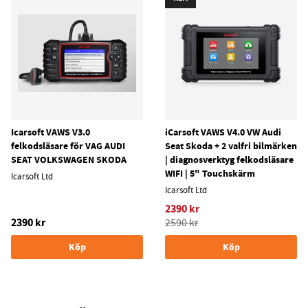
Icarsoft VAWS V3.0
iCarsoft VAWS V4.0 VW Audi
felkodsläsare för VAG AUDI
Seat Skoda + 2 valfri bilmärken
SEAT VOLKSWAGEN SKODA
| diagnosverktyg felkodsläsare
WIFI | 5" Touchskärm
Icarsoft Ltd
Icarsoft Ltd
2390 kr
2390 kr
2590 kr
Köp
Köp