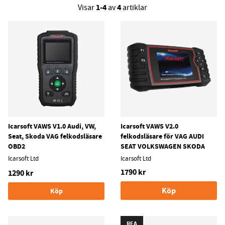
Vi har ett brett utbud av marknadens bästa felkodsläsare för
1-4
4
Visar
av
artiklar
audi. Behöver du hjälp inför ditt köp?
Kontakta oss
så hjälper
vid dig!
Icarsoft VAWS V1.0 Audi, VW,
Icarsoft VAWS V2.0
Seat, Skoda VAG felkodsläsare
felkodsläsare för VAG AUDI
OBD2
SEAT VOLKSWAGEN SKODA
Icarsoft Ltd
Icarsoft Ltd
1790 kr
1290 kr
Köp
Köp
REA