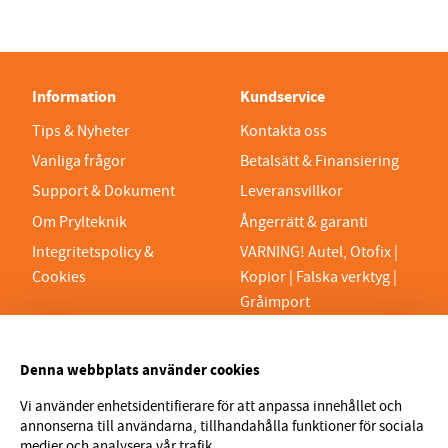
Information
Kundservice
Tips & Nyheter
Kontakta oss
Vanliga frågor
Betalsätt & Finansiering
Support & Dokument
Leveransvillkor
Om Prylteknik
Ångerrätt & garanti
Integritetspolicy &
VARNING! Autel, Otofix |
Cookies
Kopior | Falska verktyg |
Gråimport
PRYLTEKNIK 7H AB
Denna webbplats använder cookies
Org.nr 559329-1189
VAT SE559329118901
Vi använder enhetsidentifierare för att anpassa innehållet och
annonserna till användarna, tillhandahålla funktioner för sociala
info@prylteknik.se
medier och analysera vår trafik.