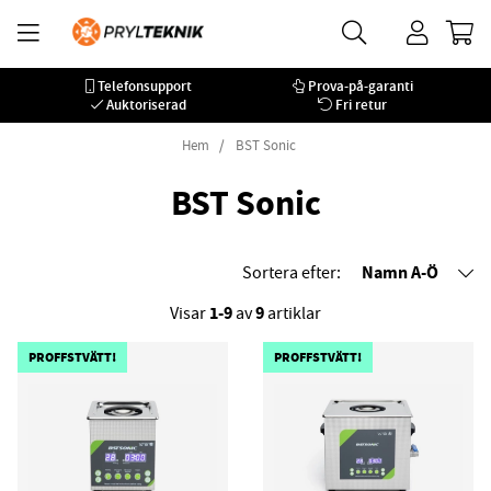
Telefonsupport
Prova-på-garanti
Auktoriserad
Fri retur
Hem
BST Sonic
BST Sonic
Namn A-Ö
Sortera efter:
1-9
9
Visar
av
artiklar
PROFFSTVÄTT!
PROFFSTVÄTT!