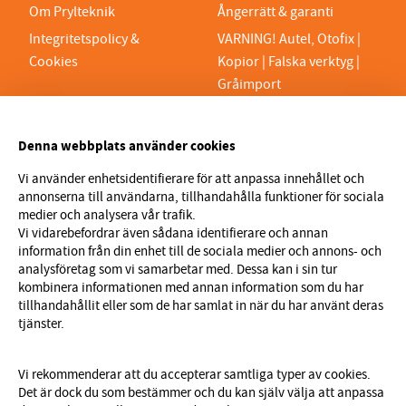
Om Prylteknik
Ångerrätt & garanti
Integritetspolicy &
VARNING! Autel, Otofix |
Cookies
Kopior | Falska verktyg |
Gråimport
PRYLTEKNIK 7H AB
Denna webbplats använder cookies
Org.nr 559329-1189
VAT SE559329118901
Vi använder enhetsidentifierare för att anpassa innehållet och
annonserna till användarna, tillhandahålla funktioner för sociala
info@prylteknik.se
medier och analysera vår trafik.
0321777170
Vi vidarebefordrar även sådana identifierare och annan
information från din enhet till de sociala medier och annons- och
Nyhetsbrev
analysföretag som vi samarbetar med. Dessa kan i sin tur
kombinera informationen med annan information som du har
I vårt nyhetsbrev får du ta del av nyheter och
tillhandahållit eller som de har samlat in när du har använt deras
erbjudanden före alla andra. Registrera dig här nedan.
tjänster.
Skicka
Vi rekommenderar att du accepterar samtliga typer av cookies.
Det är dock du som bestämmer och du kan själv välja att anpassa