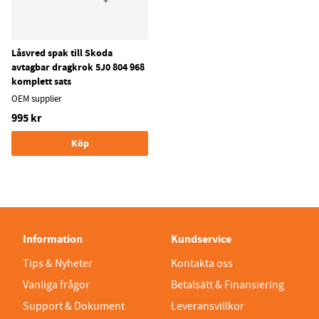
Låsvred spak till Skoda
avtagbar dragkrok 5J0 804 968
komplett sats
OEM supplier
995 kr
Köp
Information
Kundservice
Tips & Nyheter
Kontakta oss
Vanliga frågor
Betalsätt & Finansiering
Support & Dokument
Leveransvillkor