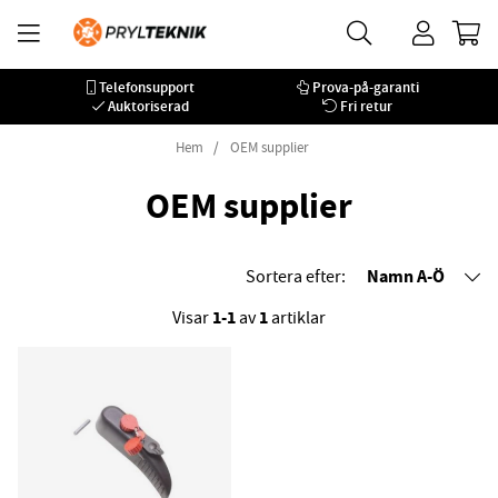
Telefonsupport
Prova-på-garanti
Auktoriserad
Fri retur
Hem
OEM supplier
OEM supplier
Namn A-Ö
Sortera efter:
1-1
1
Visar
av
artiklar