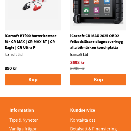
iCarsoft BT900 batteritestare
iCarsoft CR MAX 2025 OBD2
för CR MAX | CR MAX BT | CR
felkodsläsare diagnosverktyg
Eagle | CR Ultra P
alla bilmärken touchplatta
Icarsoft Ltd
Icarsoft Ltd
3698 kr
890 kr
3990 kr
Köp
Köp
Information
Kundservice
Tips & Nyheter
Kontakta oss
Vanliga frågor
Betalsätt & Finansiering