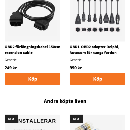
OBD2 förlängningskabel 150cm
OBD1-OBD2 adapter Delphi,
extension cable
Autocom för tunga fordon
Generic
Generic
249 kr
990 kr
Köp
Köp
Andra köpte även
REA
REA