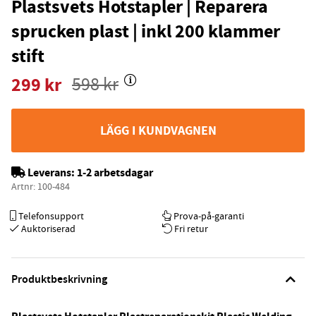
Plastsvets Hotstapler | Reparera
sprucken plast | inkl 200 klammer
stift
299
kr
598
kr
LÄGG I KUNDVAGNEN
Leverans:
1-2 arbetsdagar
Artnr:
100-484
Telefonsupport
Prova-på-garanti
Auktoriserad
Fri retur
Produktbeskrivning