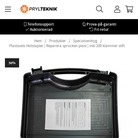
Telefonsupport
Prova-på-garanti
Auktoriserad
Fri retur
Hem
Produkter
Specialverktyg
Plastsvets Hotstapler | Reparera sprucken plast | inkl 200 klammer stift
50