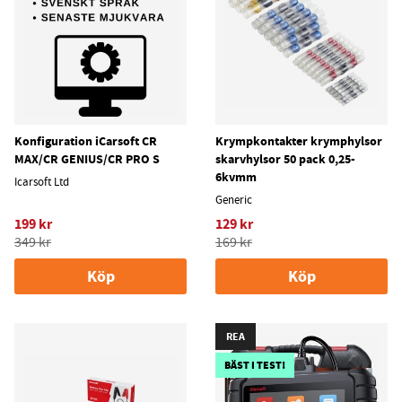
Konfiguration iCarsoft CR
Krympkontakter krymphylsor
MAX/CR GENIUS/CR PRO S
skarvhylsor 50 pack 0,25-
6kvmm
Icarsoft Ltd
Generic
199 kr
129 kr
349 kr
169 kr
Köp
Köp
REA
BÄST I TEST!