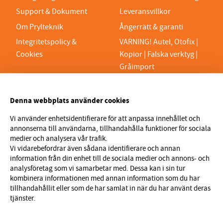
Support & Dokument
Leveransvillkor
Om Prylteknik
Ångerrätt & garanti
Integritetspolicy &
VARNING! Autel, Otofix |
Cookies
Kopior | Falska verktyg |
Gråimport
PRYLTEKNIK 7H AB
Denna webbplats använder cookies
Org.nr 559329-1189
VAT SE559329118901
Vi använder enhetsidentifierare för att anpassa innehållet och
annonserna till användarna, tillhandahålla funktioner för sociala
info@prylteknik.se
medier och analysera vår trafik.
0321777170
Vi vidarebefordrar även sådana identifierare och annan
information från din enhet till de sociala medier och annons- och
Nyhetsbrev
analysföretag som vi samarbetar med. Dessa kan i sin tur
kombinera informationen med annan information som du har
I vårt nyhetsbrev får du ta del av nyheter och
tillhandahållit eller som de har samlat in när du har använt deras
erbjudanden före alla andra. Registrera dig här nedan.
tjänster.
Skicka