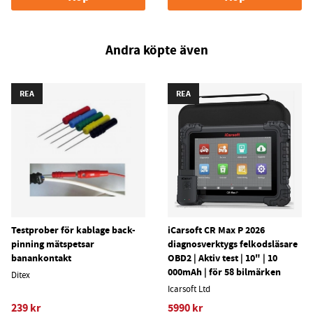
Andra köpte även
REA
REA
Testprober för kablage back-
iCarsoft CR Max P 2026
pinning mätspetsar
diagnosverktygs felkodsläsare
banankontakt
OBD2 | Aktiv test | 10" | 10
000mAh | för 58 bilmärken
Ditex
Icarsoft Ltd
239 kr
5990 kr