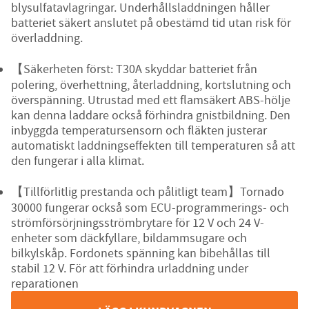
blysulfatavlagringar. Underhållsladdningen håller
batteriet säkert anslutet på obestämd tid utan risk för
överladdning.
【Säkerheten först: T30A skyddar batteriet från
polering, överhettning, återladdning, kortslutning och
överspänning. Utrustad med ett flamsäkert ABS-hölje
kan denna laddare också förhindra gnistbildning. Den
inbyggda temperatursensorn och fläkten justerar
automatiskt laddningseffekten till temperaturen så att
den fungerar i alla klimat.
【Tillförlitlig prestanda och pålitligt team】Tornado
30000 fungerar också som ECU-programmerings- och
strömförsörjningsströmbrytare för 12 V och 24 V-
enhet
er som däckfyllare, bildammsugare och
bilkylskåp. Fordonets spänning kan bibehållas till
stabil 12 V. För att förhindra urladdning under
reparationen