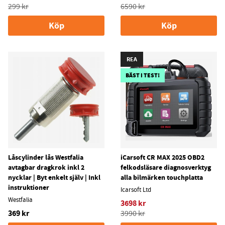
299 kr
6590 kr
Köp
Köp
REA
BÄST I TEST!
Låscylinder lås Westfalia
iCarsoft CR MAX 2025 OBD2
avtagbar dragkrok inkl 2
felkodsläsare diagnosverktyg
nycklar | Byt enkelt själv | Inkl
alla bilmärken touchplatta
instruktioner
Icarsoft Ltd
Westfalia
3698 kr
369 kr
3990 kr