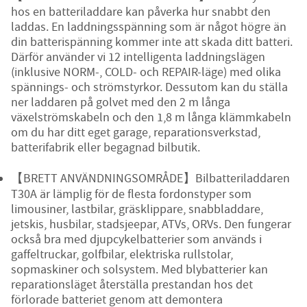
hos en batteriladdare kan påverka hur snabbt den
laddas. En laddningsspänning som är något högre än
din batterispänning kommer inte att skada ditt batteri.
Därför använder vi 12 intelligenta laddningslägen
(inklusive NORM-, COLD- och REPAIR-läge) med olika
spännings- och strömstyrkor. Dessutom kan du ställa
ner laddaren på golvet med den 2 m långa
växelströmskabeln och den 1,8 m långa klämmkabeln
om du har ditt eget garage, reparationsverkstad,
batterifabrik eller begagnad bilbutik.
【BRETT ANVÄNDNINGSOMRÅDE】Bilbatteriladdaren
T30A är lämplig för de flesta fordonstyper som
limousiner, lastbilar, gräsklippare, snabbladdare,
jetskis, husbilar, stadsjeepar, ATVs, ORVs. Den fungerar
också bra med djupcykelbatterier som används i
gaffeltruckar, golfbilar, elektriska rullstolar,
sopmaskiner och solsystem. Med blybatterier kan
reparationsläget återställa prestandan hos det
förlorade batteriet genom att demontera