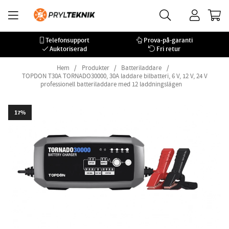
Telefonsupport
Prova-på-garanti
Auktoriserad
Fri retur
Hem
Produkter
Batteriladdare
TOPDON T30A TORNADO30000, 30A laddare bilbatteri, 6 V, 12 V, 24 V
professionell batteriladdare med 12 laddningslägen
17