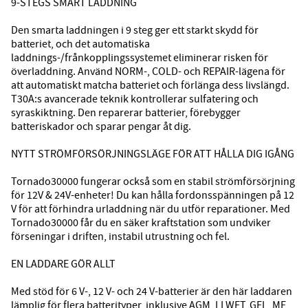
9-STEGS SMART LADDNING
Den smarta laddningen i 9 steg ger ett starkt skydd för
batteriet, och det automatiska
laddnings-/frånkopplingssystemet eliminerar risken för
överladdning. Använd NORM-, COLD- och REPAIR-lägena för
att automatiskt matcha batteriet och förlänga dess livslängd.
T30A:s avancerade teknik kontrollerar sulfatering och
syraskiktning. Den reparerar batterier, förebygger
batteriskador och sparar pengar åt dig.
NYTT STRÖMFÖRSÖRJNINGSLÄGE FÖR ATT HÅLLA DIG IGÅNG
Tornado30000 fungerar också som en stabil strömförsörjning
för 12V & 24V-enheter! Du kan hålla fordonsspänningen på 12
V för att förhindra urladdning när du utför reparationer. Med
Tornado30000 får du en säker kraftstation som undviker
förseningar i driften, instabil utrustning och fel.
EN LADDARE GÖR ALLT
Med stöd för 6 V-, 12 V- och 24 V-batterier är den här laddaren
lämplig för flera batterityper, inklusive AGM, LI WET, GEL, MF