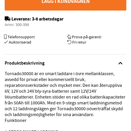
LÄGG I KUNDVAGNEN
Leverans:
3-6 arbetsdagar
Artnr:
300-399
Telefonsupport
Prova-på-garanti
Auktoriserad
Fri retur
Produktbeskrivning
Tornado30000 är en smart laddare i övre mellanklassen,
avsedd för privat eller kommersiellt bruk,
reparationsverkstäder och mycket mer. Den kan återuppliva
6V, 12V och 24V bly-syra-batterier samt 12V/24V
litiumbatterier. Enheten stöder en rad olika batterikapaciteter
från 50Ah till 1000Ah. Med en 9-stegs smart laddningsmetod
och 12 laddningslägen ger Tornado30000 oöverträffat skydd
och laddningsmöjligheter för sina användare.
Funktioner