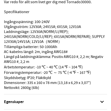
Var redo för allt som livet ger dig med Tornado30000.
Specifikationer
Ingångsspänning: 100-240V
Utgångsström: 12V30A; 24V15A; 6V15A; 12V10A
Laddningsläge: 12V30A(NORM/LI/REP);
24V15A(NORM/COLD/LI/REP); 6V15A(NORM/REPAIR); SUPPLY
12V30A/24V15A; 12V10A（NORM）
Tillämpliga batterier: 50-1000Ah
AC-kabelns längd: 2m, ingång AWG18#
Längd på laddningsklämma: Positiv AWG10 #, 2,2 m; Negativ
AWG10 #, 2,2 m
Arbetstemperatur: -10 ℃ ~ 40 ℃ (14 ℉ ~ 104 ℉)
Förvaringstemperatur: -20 ℃ ～ 75 ℃ (-4 ℉ ~ 167 ℉)
Skyddsbetyg: IP20; Fläktkyld
Dimensioner: 335 x 160 x 78 mm (13,18 x 6,29 x 3,07")
Nettovikt: 2800g (6lb)
Egenskaper