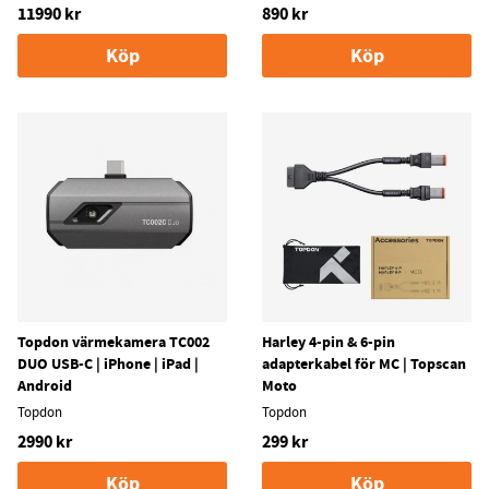
11990 kr
890 kr
Köp
Köp
Topdon värmekamera TC002
Harley 4-pin & 6-pin
DUO USB-C | iPhone | iPad |
adapterkabel för MC | Topscan
Android
Moto
Topdon
Topdon
2990 kr
299 kr
Köp
Köp