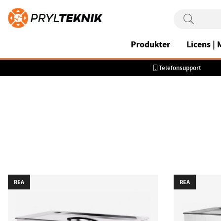
Produkter
Licens |
Telefonsupport
REA
REA