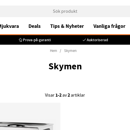
 Mjukvara
Deals
Tips & Nyheter
Vanliga frågor
Prova-på-garanti
Auktoriserad
Hem
Skymen
Skymen
1-2
2
Visar
av
artiklar