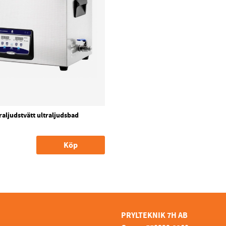
aljudstvätt ultraljudsbad
Köp
PRYLTEKNIK 7H AB