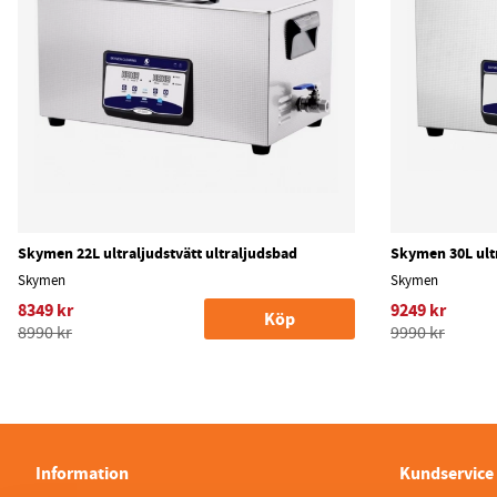
Skymen 22L ultraljudstvätt ultraljudsbad
Skymen 30L ultr
Skymen
Skymen
8349 kr
9249 kr
Köp
8990 kr
9990 kr
Information
Kundservice