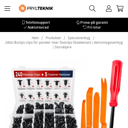
Telefonsupport
Prova-på-garanti
Auktoriserad
Fri retur
Hem
Produkter
Specialverktyg
240st låsclips clips för paneler nitar fästclips fästelement | demontageverktyg
| Storsäljare