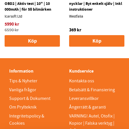
OBD2 | Aktiv test | 10" | 10
nycklar | Byt enkelt själv | Inkl
000mAh | för 58 bilmärken
instruktioner
Icarsoft Ltd
Westfalia
5990 kr
369 kr
6590 kr
Köp
Köp
Information
Kundservice
Tips & Nyheter
Kontakta oss
Vanliga frågor
Betalsätt & Finansiering
Support & Dokument
Leveransvillkor
Om Prylteknik
Ångerrätt & garanti
Integritetspolicy &
VARNING! Autel, Otofix |
Cookies
Kopior | Falska verktyg |