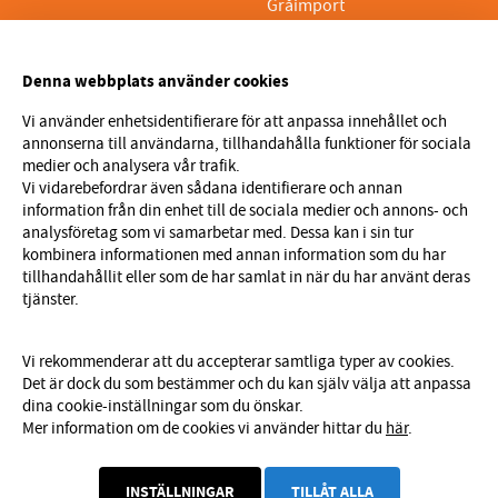
Gråimport
PRYLTEKNIK 7H AB
Denna webbplats använder cookies
Org.nr 559329-1189
VAT SE559329118901
Vi använder enhetsidentifierare för att anpassa innehållet och
annonserna till användarna, tillhandahålla funktioner för sociala
info@prylteknik.se
medier och analysera vår trafik.
0321777170
Vi vidarebefordrar även sådana identifierare och annan
information från din enhet till de sociala medier och annons- och
Nyhetsbrev
analysföretag som vi samarbetar med. Dessa kan i sin tur
kombinera informationen med annan information som du har
I vårt nyhetsbrev får du ta del av nyheter och
tillhandahållit eller som de har samlat in när du har använt deras
erbjudanden före alla andra. Registrera dig här nedan.
tjänster.
Skicka
Vi rekommenderar att du accepterar samtliga typer av cookies.
Det är dock du som bestämmer och du kan själv välja att anpassa
dina cookie-inställningar som du önskar.
Mer information om de cookies vi använder hittar du
här
.
INSTÄLLNINGAR
TILLÅT ALLA