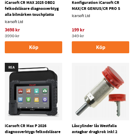
iCarsoft CR MAX 2025 OBD2
Konfiguration iCarsoft CR
felkodsläsare diagnosverktyg
MAX/CR GENIUS/CR PRO S
alla bilmärken touchplatta
Icarsoft Ltd
Icarsoft Ltd
3698 kr
199 kr
3990 kr
349 kr
Köp
Köp
REA
iCarsoft CR Max P 2026
Låscylinder lås Westfalia
diagnosverktygs felkodsläsare
avtagbar dragkrok inkl 2