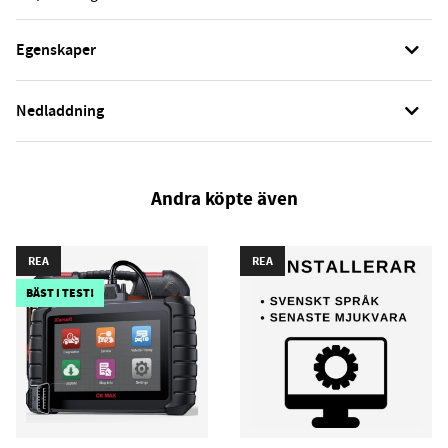
Egenskaper
Nedladdning
Andra köpte även
REA
REA
BÄST I TEST!