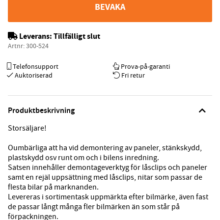
BEVAKA
Leverans:
Tillfälligt slut
Artnr:
300-524
Telefonsupport
Prova-på-garanti
Auktoriserad
Fri retur
Produktbeskrivning
Storsäljare!
Oumbärliga att ha vid demontering av paneler, stänkskydd,
plastskydd osv runt om och i bilens inredning.
Satsen innehåller demontageverktyg för låsclips och paneler
samt en rejäl uppsättning med låsclips, nitar som passar de
flesta bilar på marknanden.
Levereras i sortimentask uppmärkta efter bilmärke, även fast
de passar långt många fler bilmärken än som står på
förpackningen.