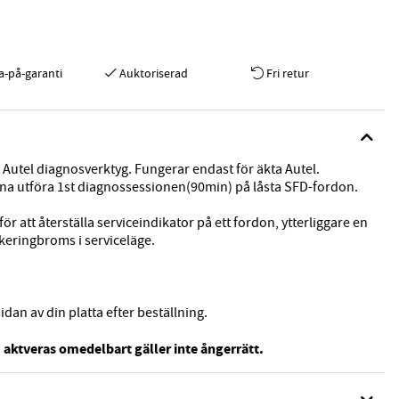
a-på-garanti
Auktoriserad
Fri retur
 Autel diagnosverktyg. Fungerar endast för äkta Autel.
na utföra 1st diagnossessionen(90min) på låsta SFD-fordon.
ör att återställa serviceindikator på ett fordon, ytterliggare en
rkeringbroms i serviceläge.
an av din platta efter beställning.
 aktveras omedelbart gäller inte ångerrätt.