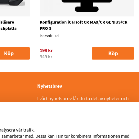
släsare
Konfiguration iCarsoft CR MAX/CR GENIUS/CR
uchplatta
PRO S
Icarsoft Ltd
199 kr
Köp
Köp
349 kr
Nyhetsbrev
I vårt nyhetsbrev får du ta del av nyheter och
erbjudanden före alla andra. Registrera dig
här nedan.
Skicka
alysera vår trafik.
 vi samarbetar med. Dessa kan i sin tur kombinera informationen med