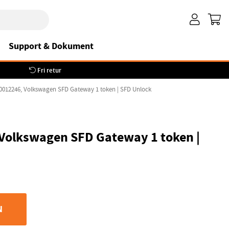
Support & Dokument
Fri retur
00012246, Volkswagen SFD Gateway 1 token | SFD Unlock
Volkswagen SFD Gateway 1 token |
N