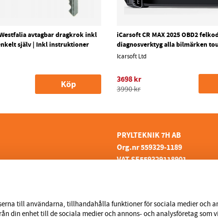
 Westfalia avtagbar dragkrok inkl
iCarsoft CR MAX 2025 OBD2 felkod
enkelt själv | Inkl instruktioner
diagnosverktyg alla bilmärken to
Icarsoft Ltd
3698 kr
Köp
3990 kr
PRYLTEKNIK 7H AB
Org.nr 559329-1189
VAT SE559329118901
inansiering
info@prylteknik.se
kor
0321777170
aranti
erna till användarna, tillhandahålla funktioner för sociala medier och an
l, Otofix | Kopior | Falska
från din enhet till de sociala medier och annons- och analysföretag som