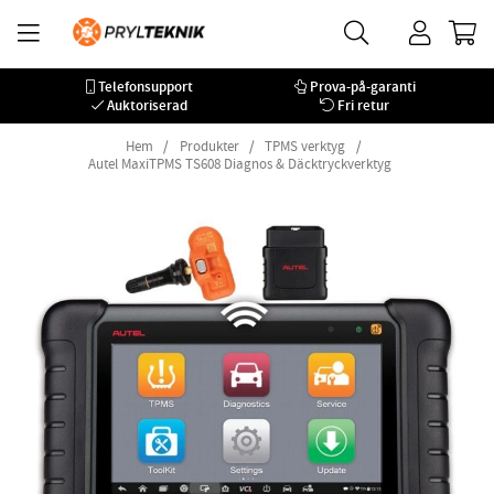
Telefonsupport
Prova-på-garanti
Auktoriserad
Fri retur
Hem
Produkter
TPMS verktyg
Autel MaxiTPMS TS608 Diagnos & Däcktryckverktyg