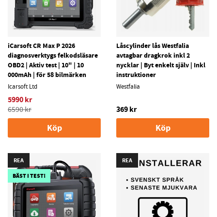
iCarsoft CR Max P 2026
Låscylinder lås Westfalia
diagnosverktygs felkodsläsare
avtagbar dragkrok inkl 2
OBD2 | Aktiv test | 10" | 10
nycklar | Byt enkelt själv | Inkl
000mAh | för 58 bilmärken
instruktioner
Icarsoft Ltd
Westfalia
5990 kr
369 kr
6590 kr
Köp
Köp
REA
REA
BÄST I TEST!