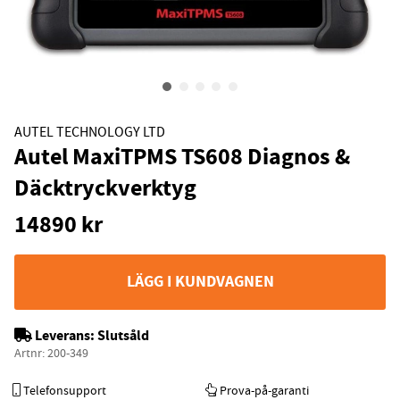
AUTEL TECHNOLOGY LTD
Autel MaxiTPMS TS608 Diagnos &
Däcktryckverktyg
14890
kr
LÄGG I KUNDVAGNEN
Leverans:
Slutsåld
Artnr:
200-349
Telefonsupport
Prova-på-garanti