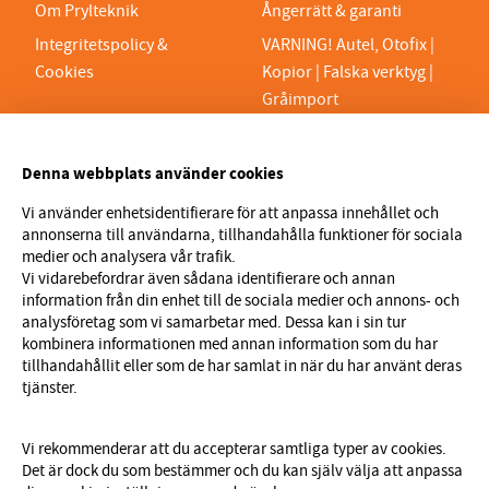
Om Prylteknik
Ångerrätt & garanti
Integritetspolicy &
VARNING! Autel, Otofix |
Cookies
Kopior | Falska verktyg |
Gråimport
PRYLTEKNIK 7H AB
Denna webbplats använder cookies
Org.nr 559329-1189
VAT SE559329118901
Vi använder enhetsidentifierare för att anpassa innehållet och
annonserna till användarna, tillhandahålla funktioner för sociala
info@prylteknik.se
medier och analysera vår trafik.
0321777170
Vi vidarebefordrar även sådana identifierare och annan
information från din enhet till de sociala medier och annons- och
Nyhetsbrev
analysföretag som vi samarbetar med. Dessa kan i sin tur
kombinera informationen med annan information som du har
I vårt nyhetsbrev får du ta del av nyheter och
tillhandahållit eller som de har samlat in när du har använt deras
erbjudanden före alla andra. Registrera dig här nedan.
tjänster.
Skicka
Vi rekommenderar att du accepterar samtliga typer av cookies.
Det är dock du som bestämmer och du kan själv välja att anpassa