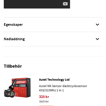
Egenskaper
Nedladdning
Tillbehör
Autel Technology Ltd
Autel MX Sensor däcktryckssensor
433/315Mhz 2 in 1
325 kr
369 kr