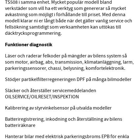
TS508 i samma enhet. Mycket populär modell bland
verkstäder som vill ha ett verktyg som genererar så mycket
avkastning som möjligt i förhållande till priset. Med denna
modell klarar ni er långt både när det gäller vanlig service och
fellsökning samtidigt som verksamheten kan uttökas till
däcktrycksprogrammering.
Funktioner diagnostik
Läser och raderar felkoder på mängder av bilens system så
som motor, airbag, abs, transmission, klimatanläggning, larm,
parkeringssensorer, chassi, belysning, komfortelektronik.
Stödjer partikelfilterregeneringen DPF på många bilmodeller
Släcker och återställer servicemeddelanden
OILSERVICE/OILRESET/INSPEKTION
Kalibrering av styrvinkelsensor på utvalda modeller
Batteriregistrering, inkodning och återställning av bilens
batteriräknare
Hanterar bilar med elektrisk parkeringsbroms EPB för enkla