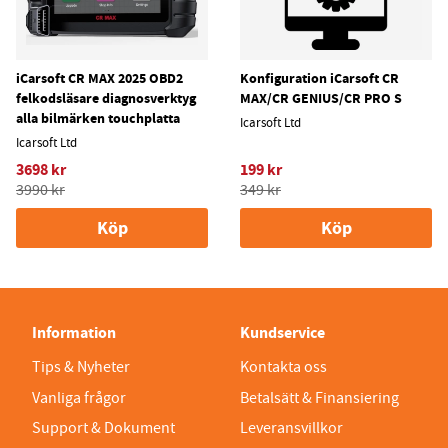
iCarsoft CR MAX 2025 OBD2
Konfiguration iCarsoft CR
felkodsläsare diagnosverktyg
MAX/CR GENIUS/CR PRO S
alla bilmärken touchplatta
Icarsoft Ltd
Icarsoft Ltd
3698 kr
199 kr
3990 kr
349 kr
Köp
Köp
Information
Kundservice
Tips & Nyheter
Kontakta oss
Vanliga frågor
Betalsätt & Finansiering
Support & Dokument
Leveransvillkor