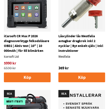
iCarsoft CR Max P 2026
Låscylinder lås Westfalia
diagnosverktygs felkodsläsare
avtagbar dragkrok inkl 2
OBD2 | Aktiv test | 10" | 10
nycklar | Byt enkelt själv | Inkl
000mAh | för 58 bilmärken
instruktioner
Icarsoft Ltd
Westfalia
5990 kr
369 kr
6590 kr
Köp
Köp
REA
REA
BÄST I TEST!