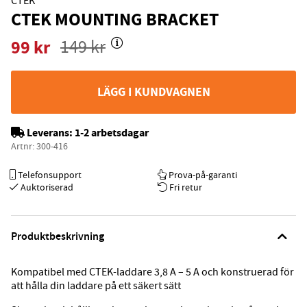
CTEK
CTEK MOUNTING BRACKET
99
kr
149
kr
LÄGG I KUNDVAGNEN
Leverans:
1-2 arbetsdagar
Artnr:
300-416
Telefonsupport
Prova-på-garanti
Auktoriserad
Fri retur
Produktbeskrivning
Kompatibel med CTEK-laddare 3,8 A – 5 A och konstruerad för
att hålla din laddare på ett säkert sätt