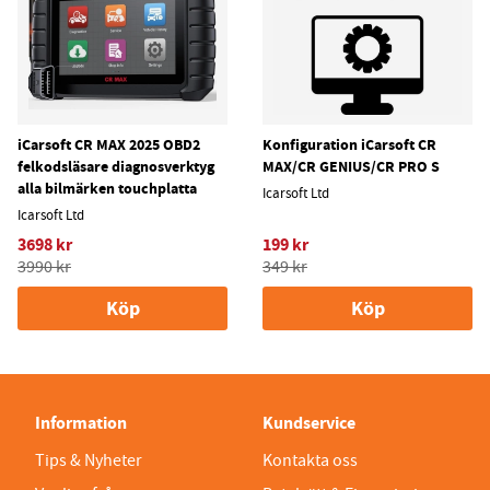
iCarsoft CR MAX 2025 OBD2
Konfiguration iCarsoft CR
felkodsläsare diagnosverktyg
MAX/CR GENIUS/CR PRO S
alla bilmärken touchplatta
Icarsoft Ltd
Icarsoft Ltd
3698 kr
199 kr
3990 kr
349 kr
Köp
Köp
Information
Kundservice
Tips & Nyheter
Kontakta oss