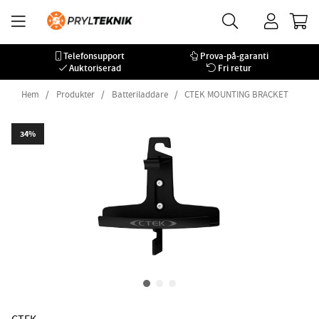
Telefonsupport
Prova-på-garanti
Auktoriserad
Fri retur
Hem
Produkter
Batteriladdare
CTEK MOUNTING BRACKET
34