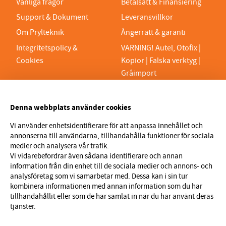
Vanliga frågor
Betalsätt & Finansiering
Support & Dokument
Leveransvillkor
Om Prylteknik
Ångerrätt & garanti
Integritetspolicy &
VARNING! Autel, Otofix |
Cookies
Kopior | Falska verktyg |
Gråimport
PRYLTEKNIK 7H AB
Denna webbplats använder cookies
Org.nr 559329-1189
VAT SE559329118901
Vi använder enhetsidentifierare för att anpassa innehållet och
annonserna till användarna, tillhandahålla funktioner för sociala
info@prylteknik.se
medier och analysera vår trafik.
0321777170
Vi vidarebefordrar även sådana identifierare och annan
information från din enhet till de sociala medier och annons- och
Nyhetsbrev
analysföretag som vi samarbetar med. Dessa kan i sin tur
kombinera informationen med annan information som du har
I vårt nyhetsbrev får du ta del av nyheter och
tillhandahållit eller som de har samlat in när du har använt deras
erbjudanden före alla andra. Registrera dig här nedan.
tjänster.