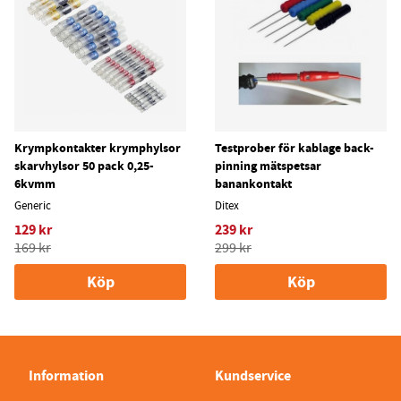
Krympkontakter krymphylsor
Testprober för kablage back-
skarvhylsor 50 pack 0,25-
pinning mätspetsar
6kvmm
banankontakt
Generic
Ditex
129 kr
239 kr
169 kr
299 kr
Köp
Köp
Information
Kundservice