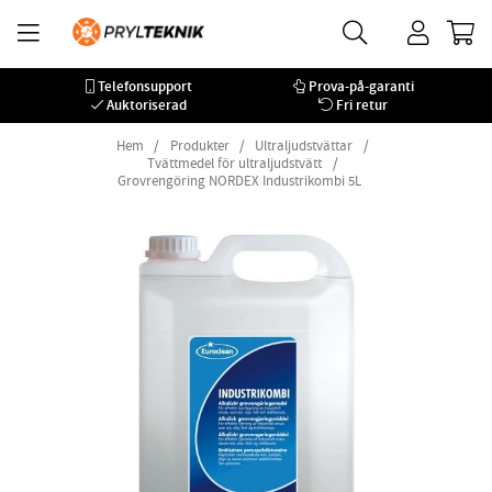
Telefonsupport
Prova-på-garanti
Auktoriserad
Fri retur
Hem
Produkter
Ultraljudstvättar
Tvättmedel för ultraljudstvätt
Grovrengöring NORDEX Industrikombi 5L