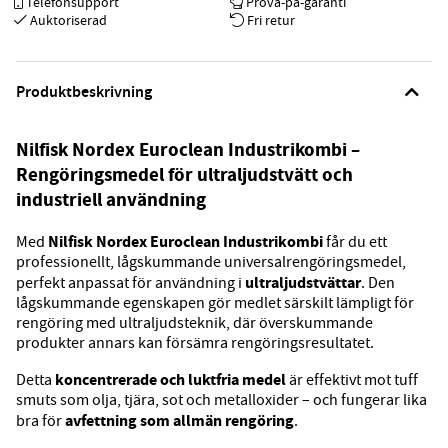
Telefonsupport
Prova-på-garanti
Auktoriserad
Fri retur
Produktbeskrivning
Nilfisk Nordex Euroclean Industrikombi –
Rengöringsmedel för ultraljudstvätt och
industriell användning
Nilfisk Nordex Euroclean Industrikombi
Med
får du ett
professionellt, lågskummande universalrengöringsmedel,
ultraljudstvättar
perfekt anpassat för användning i
. Den
lågskummande egenskapen gör medlet särskilt lämpligt för
rengöring med ultraljudsteknik, där överskummande
produkter annars kan försämra rengöringsresultatet.
koncentrerade och luktfria medel
Detta
är effektivt mot tuff
smuts som olja, tjära, sot och metalloxider – och fungerar lika
avfettning som allmän rengöring
bra för
.