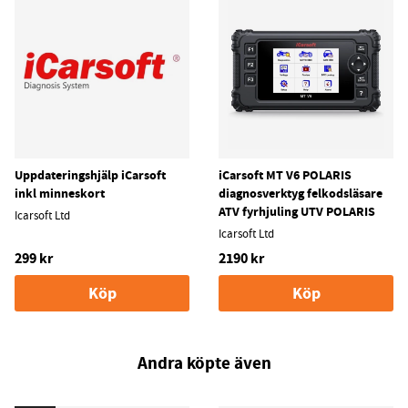
Uppdateringshjälp iCarsoft
iCarsoft MT V6 POLARIS
inkl minneskort
diagnosverktyg felkodsläsare
ATV fyrhjuling UTV POLARIS
Icarsoft Ltd
Icarsoft Ltd
299 kr
2190 kr
Köp
Köp
Andra köpte även