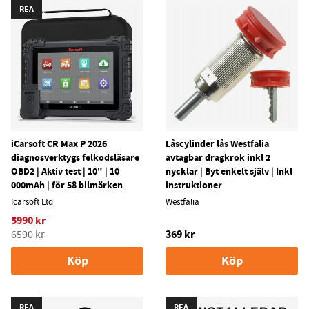
REA
iCarsoft CR Max P 2026
Låscylinder lås Westfalia
diagnosverktygs felkodsläsare
avtagbar dragkrok inkl 2
OBD2 | Aktiv test | 10" | 10
nycklar | Byt enkelt själv | Inkl
000mAh | för 58 bilmärken
instruktioner
Icarsoft Ltd
Westfalia
5990 kr
369 kr
6590 kr
Köp
Köp
REA
REA