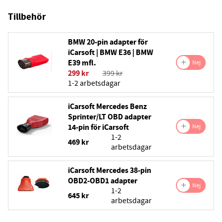
Tillbehör
BMW 20-pin adapter för
iCarsoft | BMW E36 | BMW
E39 mfl.
Nej
299 kr
399 kr
1-2 arbetsdagar
iCarsoft Mercedes Benz
Sprinter/LT OBD adapter
14-pin för iCarsoft
Nej
1-2
469 kr
arbetsdagar
iCarsoft Mercedes 38-pin
OBD2-OBD1 adapter
Nej
1-2
645 kr
arbetsdagar