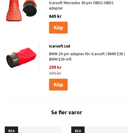
iCarsoft Mercedes 38-pin OBD2-OBD1
adapter
645 kr
Köp
Icarsoft Ltd
BMW 20-pin adapter för iCarsoft | BMW E36 |
BMW E39 mfl.
299 kr
399 kr
Köp
Se fler varor
REA
REA