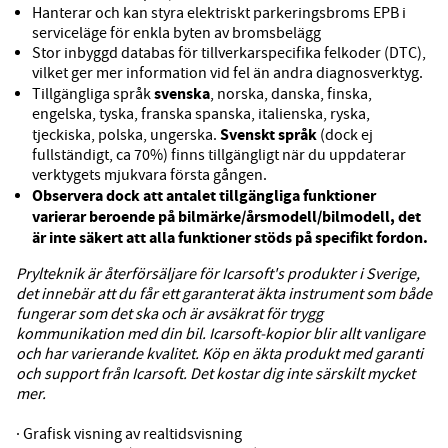
Hanterar och kan styra elektriskt parkeringsbroms EPB i
serviceläge för enkla byten av bromsbelägg
Stor inbyggd databas för tillverkarspecifika felkoder (DTC),
vilket ger mer information vid fel än andra diagnosverktyg.
svenska
Tillgängliga språk
, norska, danska, finska,
engelska, tyska, franska spanska, italienska, ryska,
Svenskt språk
tjeckiska, polska, ungerska.
(dock ej
fullständigt, ca 70%) finns tillgängligt när du uppdaterar
verktygets mjukvara första gången.
Observera dock att antalet tillgängliga funktioner
varierar beroende på bilmärke/årsmodell/bilmodell, det
är inte säkert att alla funktioner stöds på specifikt fordon.
Prylteknik är återförsäljare för Icarsoft's produkter i Sverige,
det innebär att du får ett garanterat äkta instrument som
både
fungerar som det ska och är avsäkrat för trygg
kommunikation med din bil. Icarsoft-kopior blir allt vanligare
och har varierande kvalitet. Köp en äkta produkt med garanti
och support från Icarsoft. Det kostar dig inte särskilt mycket
mer.
· Grafisk visning av realtidsvisning