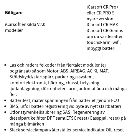
i
Carsoft CR Pro+
Billigare
eller
CR PRO S
-
nyare version
iCarsoft enkilda V2.0
iCarsoft CR MAX
modeller
iCarsoft CR Genius
-
om du värdesätter
touchskärm, wifi,
inbyggt batteri
Läs och radera felkoder från flertalet moduler (ej
begränsat) så som Motor, ABS, AIRBAG, AC KLIMAT,
Stöldskydd/startspärr, parkeringsssystem,
komfortelektronik, fjädring, chassi, belysning,
ljudanläggning, dörrenheter, larm, automatlåda och många
fler.
Batteritest, mäter spänningen från batteriet genom ECU
BMS, utför batteriregistrering vid byte av nytt startbatteri
Utför styrvinkelkalibrering SAS, Regenerering av
dieselpartikelfilter DPF samt ETSC reset (Gasspjäll reset) på
många bilmärken
Släck servicelampan/återställer serviceindikator OIL-reset