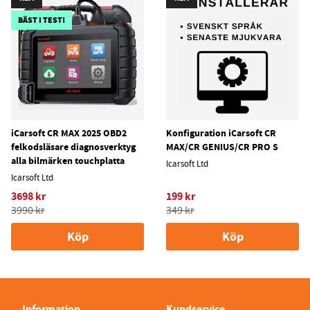
BÄST I TEST!
iCarsoft CR MAX 2025 OBD2
Konfiguration iCarsoft CR
felkodsläsare diagnosverktyg
MAX/CR GENIUS/CR PRO S
alla bilmärken touchplatta
Icarsoft Ltd
Icarsoft Ltd
3698 kr
199 kr
3990 kr
349 kr
Köp
Köp
Information
Kundservice