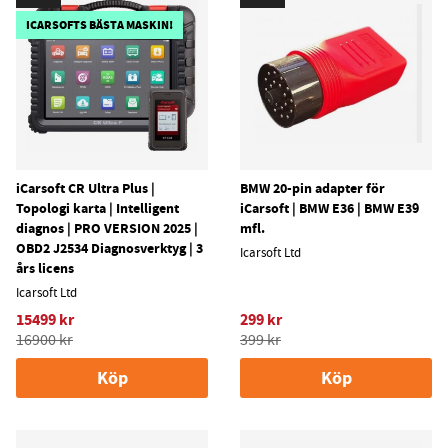
ICARSOFTS BÄSTA MASKIN!
iCarsoft CR Ultra Plus |
BMW 20-pin adapter för
Topologi karta | Intelligent
iCarsoft | BMW E36 | BMW E39
diagnos | PRO VERSION 2025 |
mfl.
OBD2 J2534 Diagnosverktyg | 3
Icarsoft Ltd
års licens
Icarsoft Ltd
15499 kr
299 kr
16900 kr
399 kr
Köp
Köp