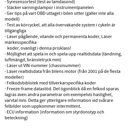
· Syresensortest (test av lamdasond)
· Släcker varningslampor i instrumentpanelen
· Ger tips på vart OBD uttaget i bilen sitter (gäller inte alla
modell)
· Test av körcyckel, att alla övervakande system i cykeln är
tillgängliga
· Läser pågående, vilande och permanenta koder, Läser
märkesspecifika
koder, ovanligt i denna prisklass!
· Möjllighet att spela in och spela upp realtidsdata (tändning,
luftmängd, bränsletryck mm)
· Läser ut VIN-nummer (chassinummer)
· Läser realtidsdata från bilens motor (från 2001 på de flesta
modeller)
· Felkodsbiblotek med tillverkarspecifika koder
· Freeze-frame datastöd. Det ögonblick då en felkod sparas
lagras även andra parametrar om exempelvis hastighet,
varvtal mm. Detta ger ytterligare information vid svårare
felbilder som uppkommer intermittent.
· ECU information (information om styrdonstyp och
beteckning)