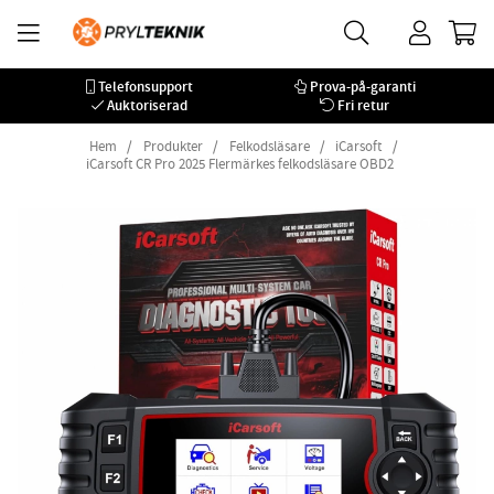
Telefonsupport
Prova-på-garanti
Auktoriserad
Fri retur
Hem
Produkter
Felkodsläsare
iCarsoft
iCarsoft CR Pro 2025 Flermärkes felkodsläsare OBD2