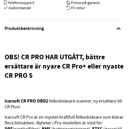
Telefonsupport
Prova-på-garanti
Auktoriserad
Fri retur
Produktbeskrivning
OBS! CR PRO HAR UTGÅTT, bättre
ersättare är nyare
CR Pro+
eller nyaste
CR PRO S
Icarsoft CR PRO OBD2
felkodsläsare scanner, ny ersättare till
CR Plus!
Icarsoft CR Pro är en mycket kraftfull felkodsläsare som klarar
flera bilmärken. Nyheter i Pro-modellen är stöd för
DPF
BMS
ETSC
(partikelfilter),
(batteriregisterring),
(gasspjäll-