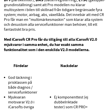
grundinställning) samt att Pro modellen nu klarar
multisystem i bilen till skillnad från tidigare begränsade fyra
system; motor, airbag, abs, växellåda. Det innebär att med CR
Pro får man en "multimärkesmaskin" som klarar alla system
och desustom alla servicefunktioner man behöver, till ett
fantastiskt bra pris.
Med iCarsoft CR Pro får du tillgång till alla iCarsoft V2.0
mjukvaror i samma enhet, du har exakt samma
funktionalitet som i den enskilda V2.0 modellerna.
Fördelar
Nackdelar
God täckning i
prisklassen på
både diagnos /
servicefunktioner
Mjukvaran
Ej komponenttest (ej
motsvarar V2.0 i
dubbelriktade
iCarsofts övriga
tester) som
CR PRO+