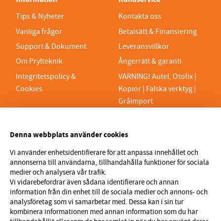
Tips & Nyheter
Kontakta oss
Vanliga frågor
Betalsätt & Finansiering
Support & Dokument
Leveransvillkor
Om Prylteknik
Ångerrätt & garanti
Integritetspolicy &
VARNING! Autel, Otofix |
Cookies
Kopior | Falska verktyg |
Gråimport
PRYLTEKNIK 7H AB
Denna webbplats använder cookies
Org.nr 559329-1189
VAT SE559329118901
Vi använder enhetsidentifierare för att anpassa innehållet och
annonserna till användarna, tillhandahålla funktioner för sociala
info@prylteknik.se
medier och analysera vår trafik.
0321777170
Vi vidarebefordrar även sådana identifierare och annan
information från din enhet till de sociala medier och annons- och
Nyhetsbrev
analysföretag som vi samarbetar med. Dessa kan i sin tur
kombinera informationen med annan information som du har
I vårt nyhetsbrev får du ta del av nyheter och