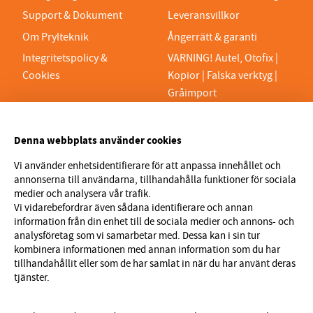
Support & Dokument
Leveransvillkor
Om Prylteknik
Ångerrätt & garanti
Integritetspolicy &
VARNING! Autel, Otofix |
Cookies
Kopior | Falska verktyg |
Gråimport
PRYLTEKNIK 7H AB
Denna webbplats använder cookies
Org.nr 559329-1189
VAT SE559329118901
Vi använder enhetsidentifierare för att anpassa innehållet och
annonserna till användarna, tillhandahålla funktioner för sociala
info@prylteknik.se
medier och analysera vår trafik.
0321777170
Vi vidarebefordrar även sådana identifierare och annan
information från din enhet till de sociala medier och annons- och
Nyhetsbrev
analysföretag som vi samarbetar med. Dessa kan i sin tur
kombinera informationen med annan information som du har
I vårt nyhetsbrev får du ta del av nyheter och
tillhandahållit eller som de har samlat in när du har använt deras
erbjudanden före alla andra. Registrera dig här nedan.
tjänster.
Skicka