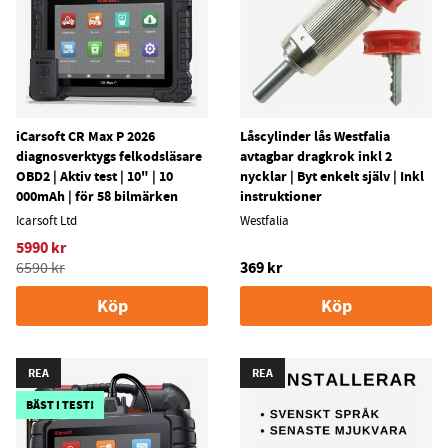
iCarsoft CR Max P 2026
Låscylinder lås Westfalia
diagnosverktygs felkodsläsare
avtagbar dragkrok inkl 2
OBD2 | Aktiv test | 10" | 10
nycklar | Byt enkelt själv | Inkl
000mAh | för 58 bilmärken
instruktioner
Icarsoft Ltd
Westfalia
5990 kr
369 kr
6590 kr
Köp
Köp
REA
REA
BÄST I TEST!