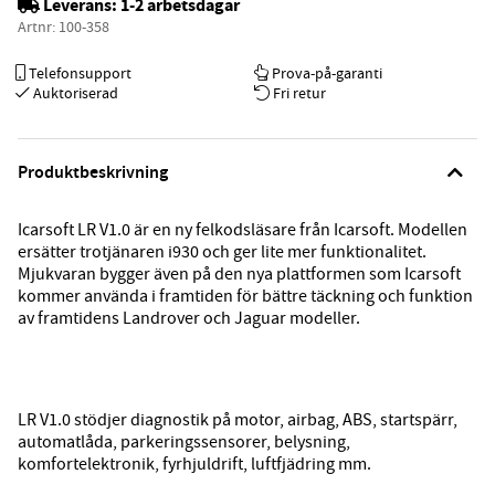
Leverans:
1-2 arbetsdagar
Artnr:
100-358
Telefonsupport
Prova-på-garanti
Auktoriserad
Fri retur
Produktbeskrivning
Icarsoft LR V1.0 är en ny felkodsläsare från Icarsoft. Modellen
ersätter trotjänaren i930 och ger lite mer funktionalitet.
Mjukvaran bygger även på den nya plattformen som Icarsoft
kommer använda i framtiden för bättre täckning och funktion
av framtidens Landrover och Jaguar modeller.
LR V1.0 stödjer diagnostik på motor, airbag, ABS, startspärr,
automatlåda, parkeringssensorer, belysning,
komfortelektronik, fyrhjuldrift, luftfjädring mm.