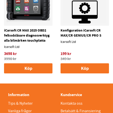
iCarsoft CR MAX 2025 OBD2
Konfiguration iCarsoft CR
felkodsläsare diagnosverktyg
MAX/CR GENIUS/CR PRO S
alla bilmärken touchplatta
Icarsoft Ltd
Icarsoft Ltd
3698 kr
199 kr
3990 kr
349 kr
Köp
Köp
Information
Kundservice
Tips & Nyheter
Kontakta oss
Vanliga frågor
Betalsätt & Finansiering