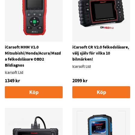
iCarsoft MHM V1.0
iCarsoft CR V2.0 felkodsläsare,
Mitsubishi/Honda/Acura/Mazd
välj själv för vilka 10
a felkodsläsare OBD2
bilmärken!
Bildiagnos
Icarsoft Ltd
Icarsoft Ltd
1349 kr
2099 kr
Köp
Köp