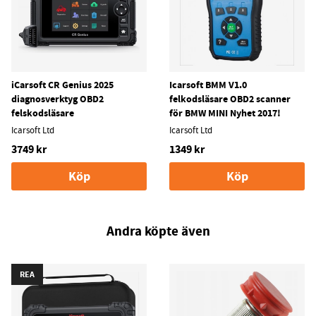
iCarsoft CR Genius 2025
Icarsoft BMM V1.0
diagnosverktyg OBD2
felkodsläsare OBD2 scanner
felskodsläsare
för BMW MINI Nyhet 2017!
Icarsoft Ltd
Icarsoft Ltd
3749 kr
1349 kr
Köp
Köp
Andra köpte även
REA