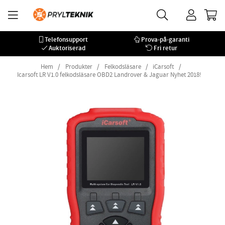
Telefonsupport
Prova-på-garanti
Auktoriserad
Fri retur
Hem
Produkter
Felkodsläsare
iCarsoft
Icarsoft LR V1.0 felkodsläsare OBD2 Landrover & Jaguar Nyhet 2018!