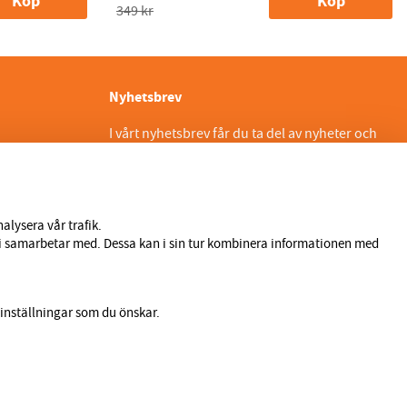
Köp
Köp
349 kr
Nyhetsbrev
I vårt nyhetsbrev får du ta del av nyheter och
erbjudanden före alla andra. Registrera dig
här nedan.
Skicka
alysera vår trafik.
 vi samarbetar med. Dessa kan i sin tur kombinera informationen med
inställningar som du önskar.