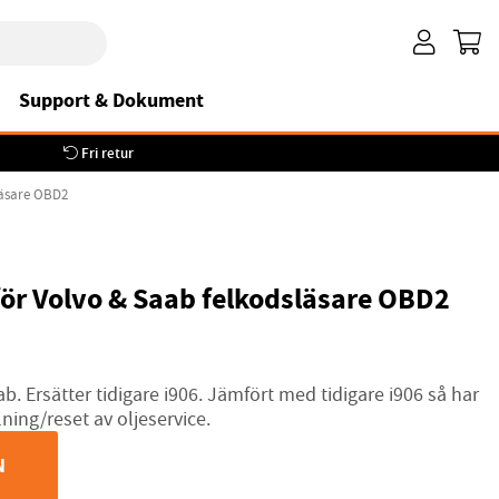
Support & Dokument
Fri retur
läsare OBD2
för Volvo & Saab felkodsläsare OBD2
. Ersätter tidigare i906. Jämfört med tidigare i906 så har
lning/reset av oljeservice.
N