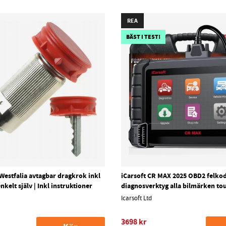
REA
BÄST I TEST!
 Westfalia avtagbar dragkrok inkl
iCarsoft CR MAX 2025 OBD2 felkod
enkelt själv | Inkl instruktioner
diagnosverktyg alla bilmärken to
Icarsoft Ltd
3698 kr