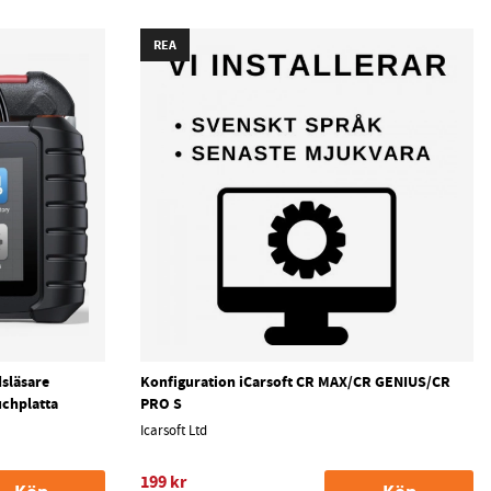
REA
släsare
Konfiguration iCarsoft CR MAX/CR GENIUS/CR
uchplatta
PRO S
Icarsoft Ltd
199 kr