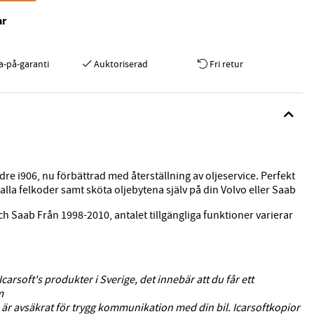
ar
a-på-garanti
Auktoriserad
Fri retur
dre i906, nu förbättrad med återställning av oljeservice. Perfekt
alla felkoder samt sköta oljebytena själv på din Volvo eller Saab
h Saab Från 1998-2010, antalet tillgängliga funktioner varierar
Icarsoft's produkter i Sverige, det innebär att du får ett
m
är avsäkrat för trygg kommunikation med din bil. Icarsoftkopior