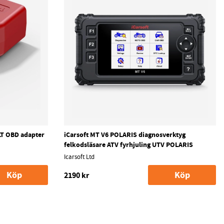
LT OBD adapter
iCarsoft MT V6 POLARIS diagnosverktyg
felkodsläsare ATV fyrhjuling UTV POLARIS
Icarsoft Ltd
Köp
Köp
2190 kr