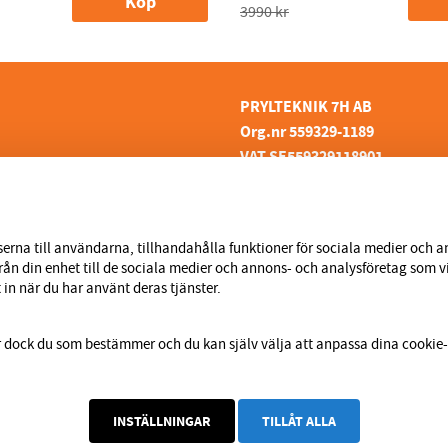
Köp
3990 kr
PRYLTEKNIK 7H AB
Org.nr 559329-1189
VAT SE559329118901
inansiering
info@prylteknik.se
kor
0321777170
aranti
erna till användarna, tillhandahålla funktioner för sociala medier och an
l, Otofix | Kopior | Falska
från din enhet till de sociala medier och annons- och analysföretag som
åimport
in när du har använt deras tjänster.
r dock du som bestämmer och du kan själv välja att anpassa dina cookie-
INSTÄLLNINGAR
TILLÅT ALLA
© 2026 Prylteknik 7H AB, All Rights Reserved