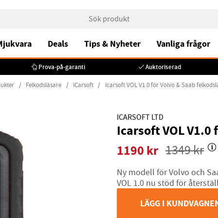
 Mjukvara
Deals
Tips & Nyheter
Vanliga frågor
Prova-på-garanti
Auktoriserad
ukter
Felkodsläsare
iCarsoft
Icarsoft VOL V1.0 för Volvo & Saab felkods
ICARSOFT LTD
Icarsoft VOL V1.0 
1190
kr
1349
kr
Ny modell för Volvo och Saab
VOL 1.0 nu stöd för återstäl
LÄGG I KUNDVAGNE