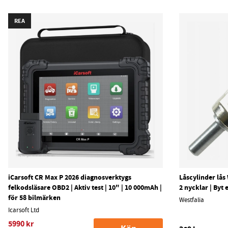
REA
iCarsoft CR Max P 2026 diagnosverktygs
Låscylinder lås
felkodsläsare OBD2 | Aktiv test | 10" | 10 000mAh |
2 nycklar | Byt 
för 58 bilmärken
Westfalia
Icarsoft Ltd
5990 kr