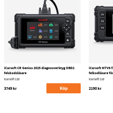
iCarsoft CR Genius 2025 diagnosverktyg OBD2
iCarsoft MTV6 f
felskodsläsare
felkodläsare fö
Icarsoft Ltd
Icarsoft Ltd
Köp
3749 kr
2190 kr