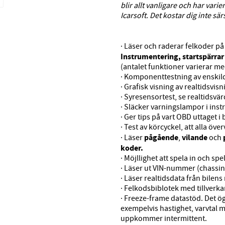
blir allt vanligare och har var
Icarsoft. Det kostar dig inte sä
· Läser och raderar felkoder p
Instrumentering, startspärrar
(antalet funktioner varierar 
· Komponenttestning av enskild
· Grafisk visning av realtidsvisn
· Syresensortest, se realtidsv
· Släcker varningslampor i in
· Ger tips på vart OBD uttaget i b
· Test av körcyckel, att alla öve
pågående
vilande
· Läser
,
och
koder.
· Möjllighet att spela in och s
· Läser ut VIN-nummer (chass
· Läser realtidsdata från bilens
· Felkodsbiblotek med tillverka
· Freeze-frame datastöd. Det ö
exempelvis hastighet, varvtal m
uppkommer intermittent.