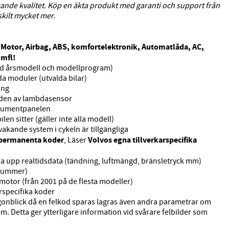
ierande kvalitet. Köp en äkta produkt med garanti och support från
rskilt mycket mer.
Motor, Airbag, ABS, komfortelektronik, Automatlåda, AC,
å
 mfl!
med årsmodell och modellprogram)
a moduler (utvalda bilar)
ing
ärden av lambdasensor
strumentpanelen
ilen sitter (gäller inte alla modell)
rvakande system i cykeln är tillgängliga
permanenta
koder
Volvos egna tillverkarspecifika
, Läser
pela upp realtidsdata (tändning, luftmängd, bränsletryck mm)
inummer)
 motor (från 2001 på de flesta modeller)
rspecifika koder
gonblick då en felkod sparas lagras även andra parametrar om
m. Detta ger ytterligare information vid svårare felbilder som