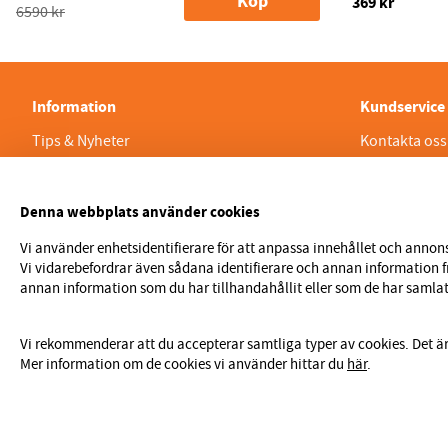
Köp
369 kr
6590 kr
Information
Kundservice
Tips & Nyheter
Kontakta oss
Vanliga frågor
Betalsätt & F
Support & Dokument
Leveransvill
Denna webbplats använder cookies
Om Prylteknik
Ångerrätt & g
Vi använder enhetsidentifierare för att anpassa innehållet och annons
Integritetspolicy & Cookies
VARNING! Aute
Vi vidarebefordrar även sådana identifierare och annan information 
verktyg | Gr
annan information som du har tillhandahållit eller som de har samlat 
Vi rekommenderar att du accepterar samtliga typer av cookies. Det ä
Mer information om de cookies vi använder hittar du
här
.