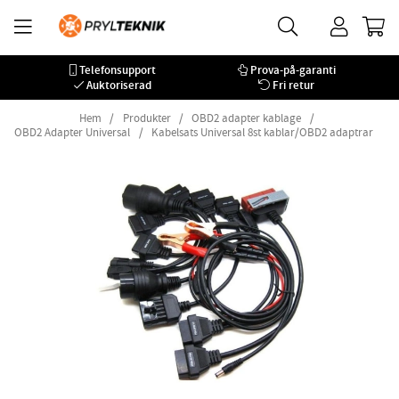
Telefonsupport
Prova-på-garanti
Auktoriserad
Fri retur
Hem
Produkter
OBD2 adapter kablage
OBD2 Adapter Universal
Kabelsats Universal 8st kablar/OBD2 adaptrar