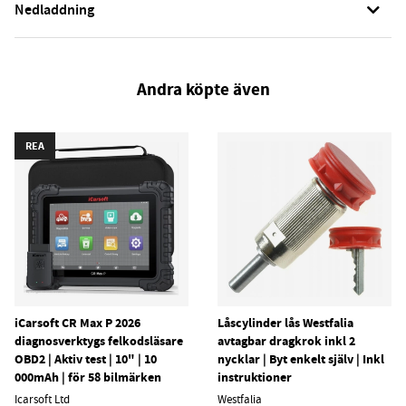
Nedladdning
Andra köpte även
REA
iCarsoft CR Max P 2026
Låscylinder lås Westfalia
diagnosverktygs felkodsläsare
avtagbar dragkrok inkl 2
OBD2 | Aktiv test | 10" | 10
nycklar | Byt enkelt själv | Inkl
000mAh | för 58 bilmärken
instruktioner
Icarsoft Ltd
Westfalia