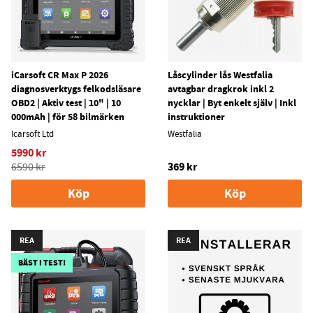
iCarsoft CR Max P 2026
Låscylinder lås Westfalia
diagnosverktygs felkodsläsare
avtagbar dragkrok inkl 2
OBD2 | Aktiv test | 10" | 10
nycklar | Byt enkelt själv | Inkl
000mAh | för 58 bilmärken
instruktioner
Icarsoft Ltd
Westfalia
5990 kr
369 kr
6590 kr
Köp
Köp
REA
REA
BÄST I TEST!