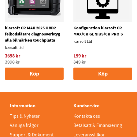
iCarsoft CR MAX 2025 OBD2
Konfiguration iCarsoft CR
felkodsläsare diagnosverktyg
MAX/CR GENIUS/CR PRO S
alla bilmärken touchplatta
Icarsoft Ltd
Icarsoft Ltd
3698 kr
199 kr
3990 kr
349 kr
Köp
Köp
Information
Kundservice
Tips & Nyheter
Kontakta oss
Vanliga frågor
Betalsätt & Finansiering
Support & Dokument
Leveransvillkor