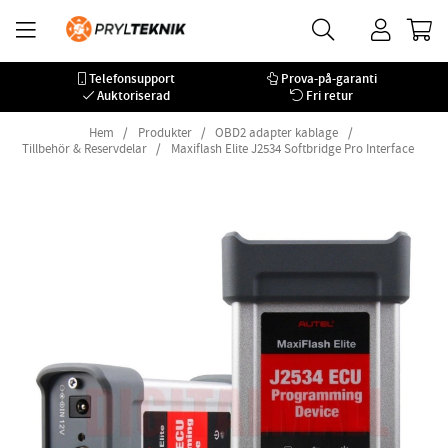
Telefonsupport
Prova-på-garanti
Auktoriserad
Fri retur
Hem
Produkter
OBD2 adapter kablage
Tillbehör & Reservdelar
Maxiflash Elite J2534 Softbridge Pro Interface