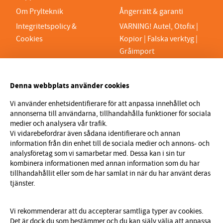
Om Prylteknik
Ångerrätt & garanti
Integritetspolicy &
VARNING! Autel, Otofix |
Cookies
Kopior | Falska verktyg |
Gråimport
PRYLTEKNIK 7H AB
Denna webbplats använder cookies
Org.nr 559329-1189
VAT SE559329118901
Vi använder enhetsidentifierare för att anpassa innehållet och
annonserna till användarna, tillhandahålla funktioner för sociala
info@prylteknik.se
medier och analysera vår trafik.
0321777170
Vi vidarebefordrar även sådana identifierare och annan
information från din enhet till de sociala medier och annons- och
Nyhetsbrev
analysföretag som vi samarbetar med. Dessa kan i sin tur
kombinera informationen med annan information som du har
I vårt nyhetsbrev får du ta del av nyheter och
tillhandahållit eller som de har samlat in när du har använt deras
erbjudanden före alla andra. Registrera dig här nedan.
tjänster.
Skicka
Vi rekommenderar att du accepterar samtliga typer av cookies.
Det är dock du som bestämmer och du kan själv välja att anpassa