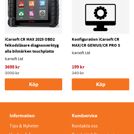
iCarsoft CR MAX 2025 OBD2
Konfiguration iCarsoft CR
felkodsläsare diagnosverktyg
MAX/CR GENIUS/CR PRO S
alla bilmärken touchplatta
Icarsoft Ltd
Icarsoft Ltd
3698 kr
199 kr
3990 kr
349 kr
Köp
Köp
Information
Kundservice
Tips & Nyheter
Kontakta oss