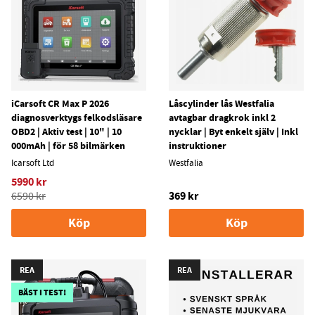
iCarsoft CR Max P 2026
Låscylinder lås Westfalia
diagnosverktygs felkodsläsare
avtagbar dragkrok inkl 2
OBD2 | Aktiv test | 10" | 10
nycklar | Byt enkelt själv | Inkl
000mAh | för 58 bilmärken
instruktioner
Icarsoft Ltd
Westfalia
5990 kr
369 kr
6590 kr
Köp
Köp
REA
REA
BÄST I TEST!