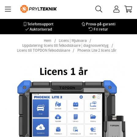
Telefonsupport
Prova-på-garanti
Auktoriserad
Fri retur
Hem
Licens | Mjukvara
Uppdatering licens till felkodsläsare | diagnosverktyg
Licens till TOPDON felkodsläsare
Phoenix Lite 2 licens 1år