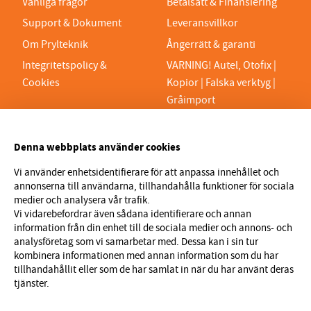
Vanliga frågor
Betalsätt & Finansiering
Support & Dokument
Leveransvillkor
Om Prylteknik
Ångerrätt & garanti
Integritetspolicy &
VARNING! Autel, Otofix |
Cookies
Kopior | Falska verktyg |
Gråimport
PRYLTEKNIK 7H AB
Denna webbplats använder cookies
Org.nr 559329-1189
VAT SE559329118901
Vi använder enhetsidentifierare för att anpassa innehållet och
annonserna till användarna, tillhandahålla funktioner för sociala
info@prylteknik.se
medier och analysera vår trafik.
0321777170
Vi vidarebefordrar även sådana identifierare och annan
information från din enhet till de sociala medier och annons- och
Nyhetsbrev
analysföretag som vi samarbetar med. Dessa kan i sin tur
kombinera informationen med annan information som du har
I vårt nyhetsbrev får du ta del av nyheter och
tillhandahållit eller som de har samlat in när du har använt deras
erbjudanden före alla andra. Registrera dig här nedan.
tjänster.