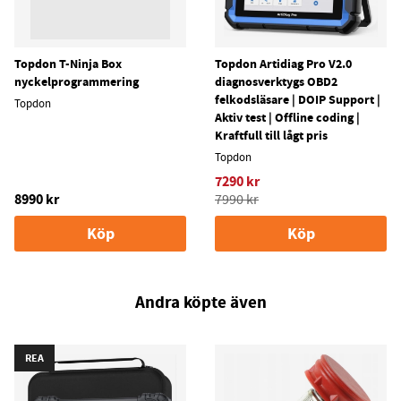
Topdon T-Ninja Box
Topdon Artidiag Pro V2.0
nyckelprogrammering
diagnosverktygs OBD2
felkodsläsare | DOIP Support |
Topdon
Aktiv test | Offline coding |
Kraftfull till lågt pris
Topdon
7290 kr
8990 kr
7990 kr
Köp
Köp
Andra köpte även
REA