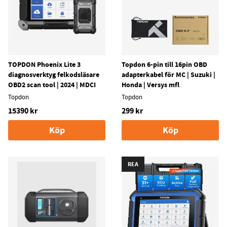
TOPDON Phoenix Lite 3
Topdon 6-pin till 16pin OBD
diagnosverktyg felkodsläsare
adapterkabel för MC | Suzuki |
OBD2 scan tool | 2024 | MDCI
Honda | Versys mfl
Topdon
Topdon
15390 kr
299 kr
Köp
Köp
REA