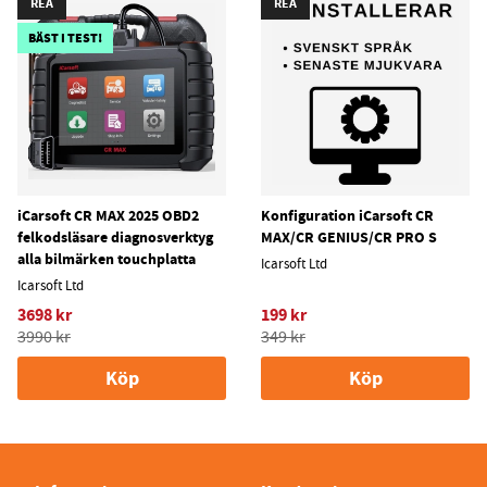
REA
REA
BÄST I TEST!
iCarsoft CR MAX 2025 OBD2
Konfiguration iCarsoft CR
felkodsläsare diagnosverktyg
MAX/CR GENIUS/CR PRO S
alla bilmärken touchplatta
Icarsoft Ltd
Icarsoft Ltd
3698 kr
199 kr
3990 kr
349 kr
Köp
Köp