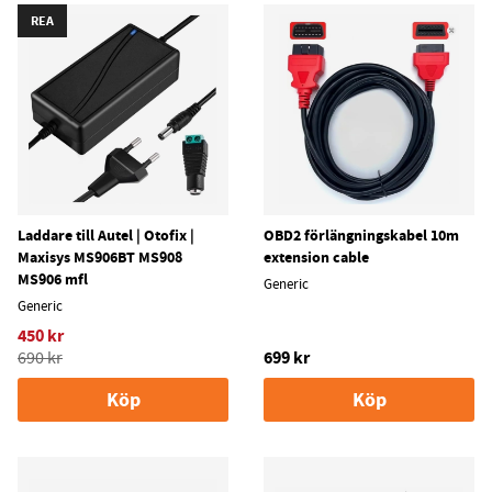
REA
Laddare till Autel | Otofix |
OBD2 förlängningskabel 10m
Maxisys MS906BT MS908
extension cable
MS906 mfl
Generic
Generic
450 kr
699 kr
690 kr
Köp
Köp