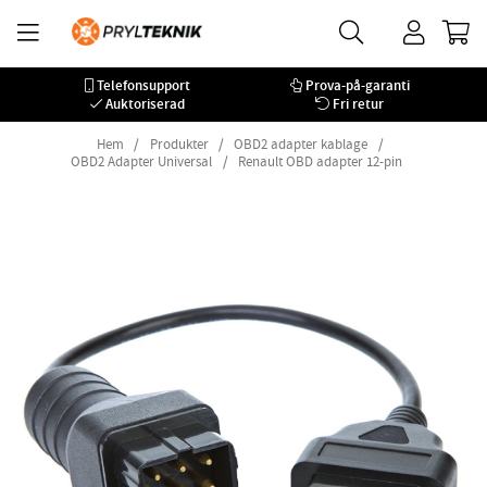
Telefonsupport
Prova-på-garanti
Auktoriserad
Fri retur
Hem
Produkter
OBD2 adapter kablage
OBD2 Adapter Universal
Renault OBD adapter 12-pin