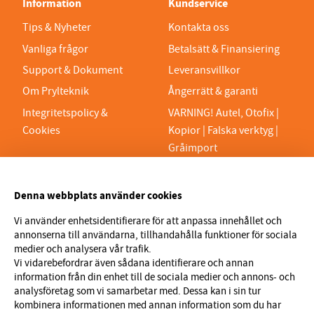
Information
Kundservice
Tips & Nyheter
Kontakta oss
Vanliga frågor
Betalsätt & Finansiering
Support & Dokument
Leveransvillkor
Om Prylteknik
Ångerrätt & garanti
Integritetspolicy &
VARNING! Autel, Otofix |
Cookies
Kopior | Falska verktyg |
Gråimport
PRYLTEKNIK 7H AB
Denna webbplats använder cookies
Org.nr 559329-1189
VAT SE559329118901
Vi använder enhetsidentifierare för att anpassa innehållet och
annonserna till användarna, tillhandahålla funktioner för sociala
info@prylteknik.se
medier och analysera vår trafik.
0321777170
Vi vidarebefordrar även sådana identifierare och annan
information från din enhet till de sociala medier och annons- och
Nyhetsbrev
analysföretag som vi samarbetar med. Dessa kan i sin tur
kombinera informationen med annan information som du har