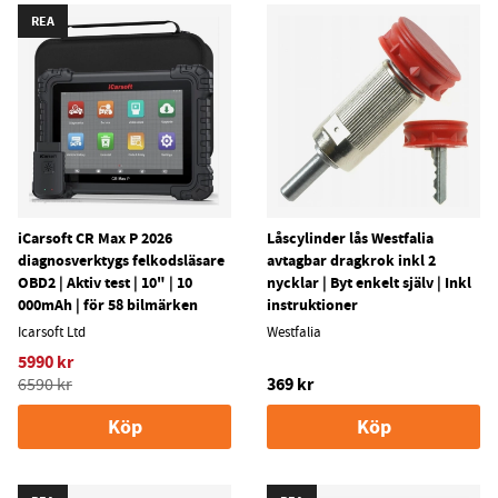
REA
iCarsoft CR Max P 2026
Låscylinder lås Westfalia
diagnosverktygs felkodsläsare
avtagbar dragkrok inkl 2
OBD2 | Aktiv test | 10" | 10
nycklar | Byt enkelt själv | Inkl
000mAh | för 58 bilmärken
instruktioner
Icarsoft Ltd
Westfalia
5990 kr
369 kr
6590 kr
Köp
Köp