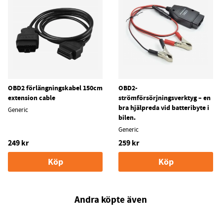
OBD2 förlängningskabel 150cm
OBD2-
extension cable
strömförsörjningsverktyg – en
bra hjälpreda vid batteribyte i
Generic
bilen.
Generic
249 kr
259 kr
Köp
Köp
Andra köpte även