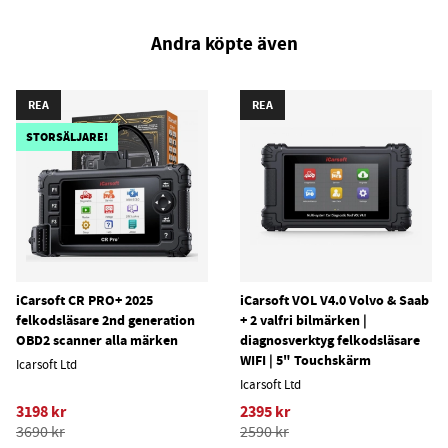
Andra köpte även
REA
REA
STORSÄLJARE!
iCarsoft CR PRO+ 2025
iCarsoft VOL V4.0 Volvo & Saab
felkodsläsare 2nd generation
+ 2 valfri bilmärken |
OBD2 scanner alla märken
diagnosverktyg felkodsläsare
WIFI | 5" Touchskärm
Icarsoft Ltd
Icarsoft Ltd
3198 kr
2395 kr
3690 kr
2590 kr