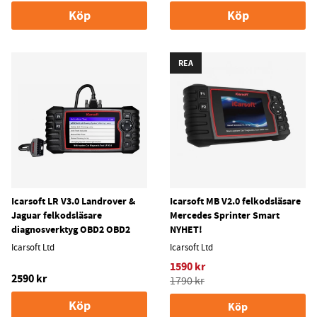
Köp
Köp
REA
Icarsoft LR V3.0 Landrover &
Icarsoft MB V2.0 felkodsläsare
Jaguar felkodsläsare
Mercedes Sprinter Smart
diagnosverktyg OBD2 OBD2
NYHET!
Icarsoft Ltd
Icarsoft Ltd
1590 kr
2590 kr
1790 kr
Köp
Köp