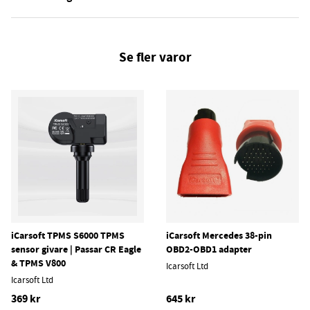
Se fler varor
iCarsoft TPMS S6000 TPMS
iCarsoft Mercedes 38-pin
sensor givare | Passar CR Eagle
OBD2-OBD1 adapter
& TPMS V800
Icarsoft Ltd
Icarsoft Ltd
369 kr
645 kr