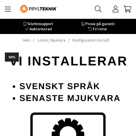
Telefonsupport
Prova-på-garanti
Auktoriserad
Fri retur
Hem
Licens | Mjukvara
Konfiguration iCarsoft
50