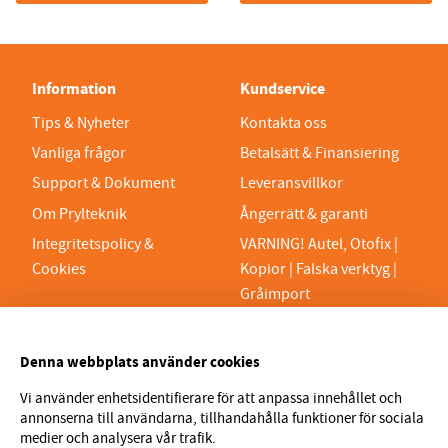
Information
Kundservice
Tips & Nyheter
Kontakta oss
Vanliga frågor
Betalsätt & Finansiering
Support & Dokument
Leveransvillkor
Om Prylteknik
Ångerrätt & garanti
Integritetspolicy &
VARNING! Autel, Otofix |
Cookies
Kopior | Falska verktyg |
Gråimport
PRYLTEKNIK 7H AB
Denna webbplats använder cookies
Org.nr 559329-1189
VAT SE559329118901
Vi använder enhetsidentifierare för att anpassa innehållet och
annonserna till användarna, tillhandahålla funktioner för sociala
info@prylteknik.se
medier och analysera vår trafik.