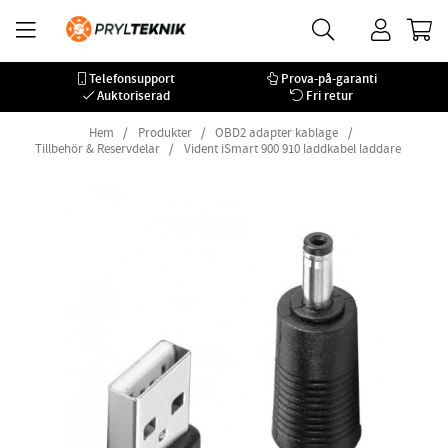
Telefonsupport
Prova-på-garanti
Auktoriserad
Fri retur
Hem
Produkter
OBD2 adapter kablage
Tillbehör & Reservdelar
Vident iSmart 900 910 laddkabel laddare