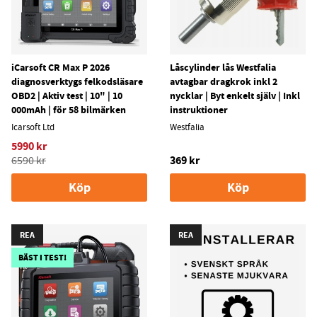
iCarsoft CR Max P 2026
Låscylinder lås Westfalia
diagnosverktygs felkodsläsare
avtagbar dragkrok inkl 2
OBD2 | Aktiv test | 10" | 10
nycklar | Byt enkelt själv | Inkl
000mAh | för 58 bilmärken
instruktioner
Icarsoft Ltd
Westfalia
5990 kr
369 kr
6590 kr
Köp
Köp
REA
REA
BÄST I TEST!