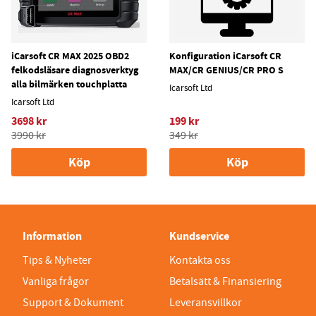
iCarsoft CR MAX 2025 OBD2
Konfiguration iCarsoft CR
felkodsläsare diagnosverktyg
MAX/CR GENIUS/CR PRO S
alla bilmärken touchplatta
Icarsoft Ltd
Icarsoft Ltd
3698 kr
199 kr
3990 kr
349 kr
Köp
Köp
Information
Kundservice
Tips & Nyheter
Kontakta oss
Vanliga frågor
Betalsätt & Finansiering
Support & Dokument
Leveransvillkor