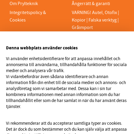
Om Prylteknik
Ångerrätt & garanti
Integritetspolicy &
VARNING! Autel, Otofix |
Cookies
Kopior | Falska verktyg |
Gråimport
PRYLTEKNIK 7H AB
Denna webbplats använder cookies
Org.nr 559329-1189
VAT SE559329118901
Vi använder enhetsidentifierare för att anpassa innehållet och
annonserna till användarna, tillhandahålla funktioner för sociala
info@prylteknik.se
medier och analysera vår trafik.
0321777170
Vi vidarebefordrar även sådana identifierare och annan
information från din enhet till de sociala medier och annons- och
Nyhetsbrev
analysföretag som vi samarbetar med. Dessa kan i sin tur
kombinera informationen med annan information som du har
I vårt nyhetsbrev får du ta del av nyheter och
tillhandahållit eller som de har samlat in när du har använt deras
erbjudanden före alla andra. Registrera dig här nedan.
tjänster.
Skicka
Vi rekommenderar att du accepterar samtliga typer av cookies.
Det är dock du som bestämmer och du kan själv välja att anpassa