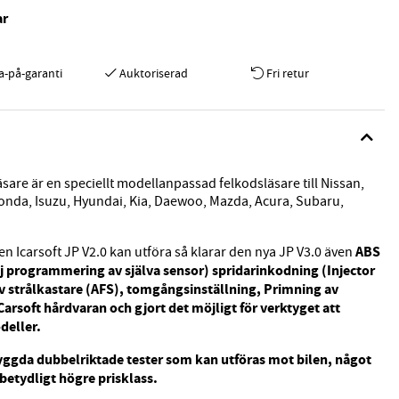
ar
a-på-garanti
Auktoriserad
Fri retur
sare är en speciellt modellanpassad felkodsläsare till Nissan,
 Honda, Isuzu, Hyundai, Kia, Daewoo, Mazda, Acura, Subaru,
ABS
n Icarsoft JP V2.0 kan utföra så klarar den nya JP V3.0 även
ej programmering av själva sensor) spridarinkodning (Injector
av strålkastare (AFS), tomgångsinställning, Primning av
rsoft hårdvaran och gjort det möjligt för verktyget att
deller.
yggda dubbelriktade tester som kan utföras mot bilen, något
betydligt högre prisklass.