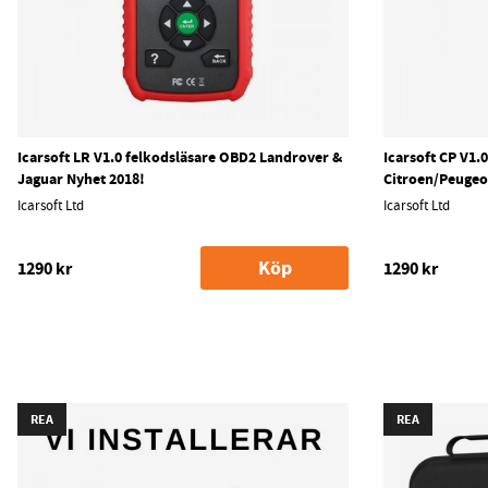
Icarsoft LR V1.0 felkodsläsare OBD2 Landrover &
Icarsoft CP V1.
Jaguar Nyhet 2018!
Citroen/Peugeo
Icarsoft Ltd
Icarsoft Ltd
Köp
1290 kr
1290 kr
REA
REA