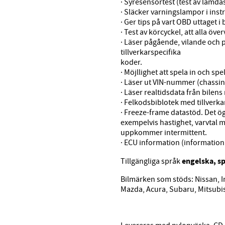
· Syresensortest (test av lamd
· Släcker varningslampor i in
· Ger tips på vart OBD uttaget i b
· Test av körcyckel, att alla öve
· Läser pågående, vilande och
tillverkarspecifika
koder.
· Möjllighet att spela in och s
· Läser ut VIN-nummer (chass
· Läser realtidsdata från bilens
· Felkodsbiblotek med tillverka
· Freeze-frame datastöd. Det ö
exempelvis hastighet, varvtal m
uppkommer intermittent.
· ECU information (informatio
engelska, sp
Tillgängliga språk
Bilmärken som stöds: Nissan, In
Mazda, Acura, Subaru, Mitsubis