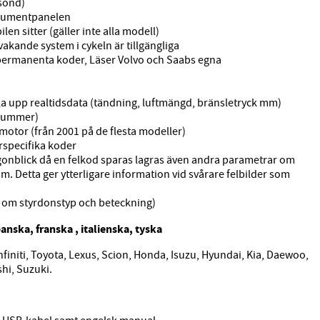
asond)
strumentpanelen
ilen sitter (gäller inte alla modell)
rvakande system i cykeln är tillgängliga
 permanenta koder, Läser Volvo och Saabs egna
pela upp realtidsdata (tändning, luftmängd, bränsletryck mm)
inummer)
 motor (från 2001 på de flesta modeller)
rspecifika koder
gonblick då en felkod sparas lagras även andra parametrar om
m. Detta ger ytterligare information vid svårare felbilder som
n om styrdonstyp och beteckning)
anska, franska , italienska, tyska
finiti, Toyota, Lexus, Scion, Honda, Isuzu, Hyundai, Kia, Daewoo,
hi, Suzuki.