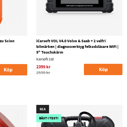
uzu Scion
iCarsoft VOL V4.0 Volvo & Saab + 2 valfri
bilmärken | diagnosverktyg felkodsläsare WIFI |
5" Touchskärm
Icarsoft Ltd
2395 kr
Köp
Köp
2590 kr
REA
BÄST I TEST!