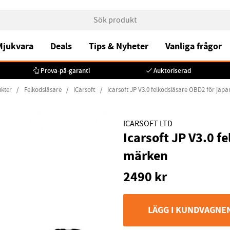
 Mjukvara
Deals
Tips & Nyheter
Vanliga frågor
Prova-på-garanti
Auktoriserad
kter
Felkodsläsare
iCarsoft
Icarsoft JP V3.0 felkodsläsare OBD2 för ja
ICARSOFT LTD
Icarsoft JP V3.0 f
märken
2490
kr
LÄGG I KUNDVAGNE