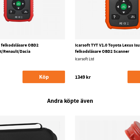
0 felkodsläsare OBD2
Icarsoft TYT V1.0 Toyota Lexus Is
t/Renault/Dacia
felkodsläsare OBD2 Scanner
Icarsoft Ltd
Köp
1349 kr
Andra köpte även