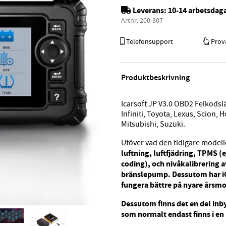
Leverans:
10-14 arbetsdag
Artnr:
200-307
Telefonsupport
Prov
Produktbeskrivning
Icarsoft JP V3.0 OBD2 Felkodslä
Infiniti, Toyota, Lexus, Scion,
Mitsubishi, Suzuki.
Utöver vad den tidigare modelle
luftning, luftfjädring, TPMS (
coding), och nivåkalibrering 
bränslepump. Dessutom har iCa
fungera bättre på nyare årsmo
Dessutom finns det en del inb
som normalt endast finns i en 