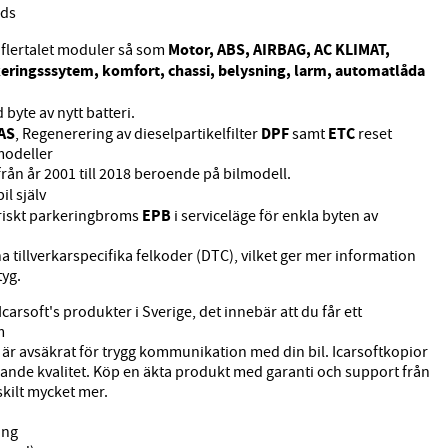
öds
Motor, ABS, AIRBAG, AC KLIMAT,
 flertalet moduler
så som
keringsssytem, komfort, chassi, belysning, larm, automatlåda
id byte av nytt batteri.
AS
DPF
ETC
, Regenerering av dieselpartikelfilter
samt
reset
 modeller
rån år 2001 till 2018 beroende på bilmodell.
il själv
EPB
triskt parkeringbroms
i serviceläge för enkla byten av
 tillverkarspecifika felkoder (DTC), vilket ger mer information
tyg.
Icarsoft's produkter i Sverige, det innebär att du får ett
m
är avsäkrat för trygg kommunikation med din bil. Icarsoftkopior
ierande kvalitet. Köp en äkta produkt med garanti och support från
rskilt mycket mer.
ing