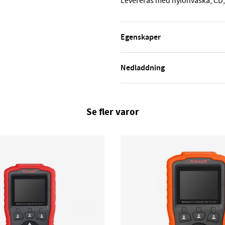
Levereras med nylonväska, CD
Egenskaper
Nedladdning
Se fler varor