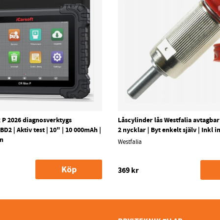
 P 2026 diagnosverktygs
Låscylinder lås Westfalia avtagba
D2 | Aktiv test | 10" | 10 000mAh |
2 nycklar | Byt enkelt själv | Inkl 
en
Westfalia
Köp
369 kr