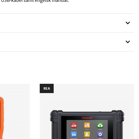
, USB-kabel samt engelsk manual.
REA