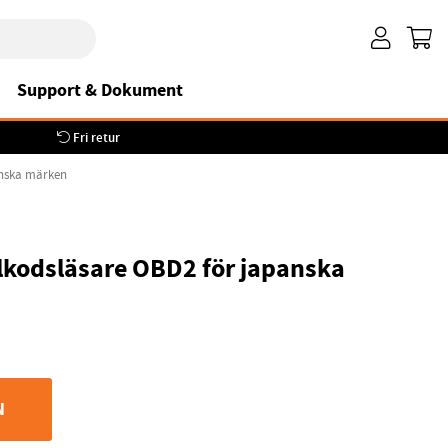
Support & Dokument
Fri retur
panska märken
elkodsläsare OBD2 för japanska
N