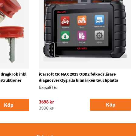
r dragkrok inkl
iCarsoft CR MAX 2025 OBD2 felkodsläsare
instruktioner
diagnosverktyg alla bilmärken touchplatta
Icarsoft Ltd
3698 kr
Köp
Köp
3990 kr