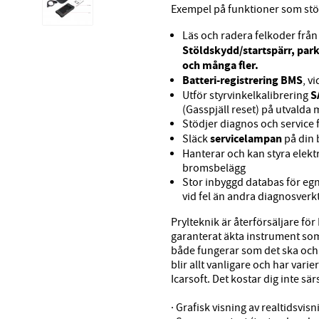
Exempel på funktioner som st
Läs och radera felkoder från
Stöldskydd/startspärr, par
och många fler.
Batteri-registrering BMS
, v
S
Utför styrvinkelkalibrering
(Gasspjäll reset) på utvalda
Stödjer diagnos och service f
servicelampan
Släck
på din b
Hanterar och kan styra elek
bromsbelägg
Stor inbyggd databas för egna
vid fel än andra diagnosverk
Prylteknik är återförsäljare för 
garanterat äkta instrument so
både fungerar som det ska och 
blir allt vanligare och har var
Icarsoft. Det kostar dig inte sä
· Grafisk visning av realtidsvisn