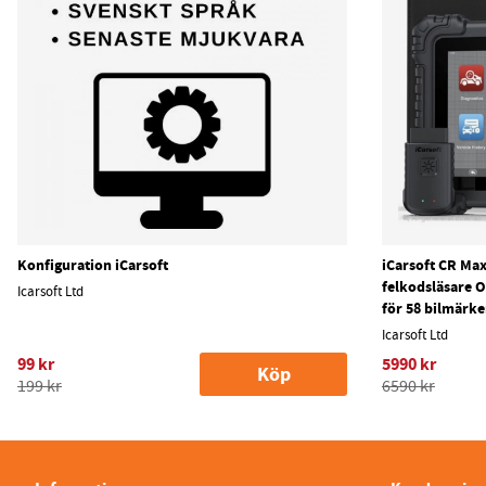
Konfiguration iCarsoft
iCarsoft CR Max
felkodsläsare OB
Icarsoft Ltd
för 58 bilmärk
Icarsoft Ltd
99 kr
5990 kr
Köp
199 kr
6590 kr