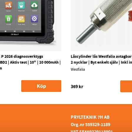
 P 2026 diagnosverktygs
Låscylinder lås Westfalia avtagba
D2 | Aktiv test | 10" | 10 000mAh |
2 nycklar | Byt enkelt själv | Inkl 
en
Westfalia
Köp
369 kr
PRYLTEKNIK 7H AB
Org.nr 559329-1189
VAT SE559329118901