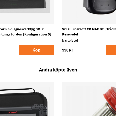
icorn S diagnosverktyg DOIP
VCI till iCarsoft CR MAX BT | Trådlö
 tunga fordon [Konfiguration D]
Reservdel
Icarsoft Ltd
Köp
990 kr
Andra köpte även