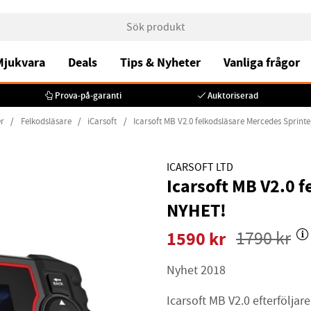
 Mjukvara
Deals
Tips & Nyheter
Vanliga frågor
Prova-på-garanti
Auktoriserad
r
Felkodsläsare
iCarsoft
Icarsoft MB V2.0 felkodsläsare Mercedes Sprin
ICARSOFT LTD
Icarsoft MB V2.0 
NYHET!
1590
kr
1790
kr
Nyhet 2018
Icarsoft MB V2.0 efterföljar