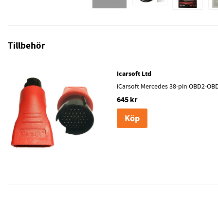
Tillbehör
Icarsoft Ltd
iCarsoft Mercedes 38-pin OBD2-OB
645 kr
Köp