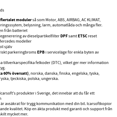
öds
flertalet moduler
n
så som Motor, ABS, AIRBAG, AC KLIMAT,
eringsssytem, belysning, larm, automatlåda och många fler.
n från batteriet
DPF
ETSC
Regenerering av dieselpartikelfilter
samt
reset
 Mercedes modeller
il själv
EPB
triskt parkeringbroms
i serviceläge för enkla byten av
 tillverkarspecifika felkoder (DTC), vilket ger mer information
tyg.
ca 60% översatt)
, norska, danska, finska, engelska, tyska,
ryska, tjeckiska, polska, ungerska.
Icarsoft's produkter i Sverige, det innebär att du får ett
m
är avsäkrat för trygg kommunikation med din bil. Icarsoftkopior
ierande kvalitet. Köp en äkta produkt med garanti och support från
rskilt mycket mer.