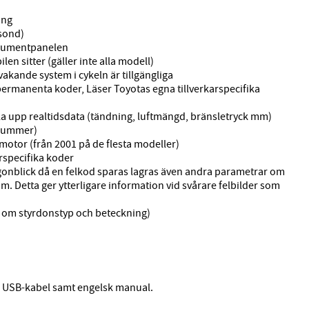
ing
asond)
strumentpanelen
ilen sitter (gäller inte alla modell)
rvakande system i cykeln är tillgängliga
permanenta koder, Läser Toyotas egna tillverkarspecifika
pela upp realtidsdata (tändning, luftmängd, bränsletryck mm)
inummer)
 motor (från 2001 på de flesta modeller)
rspecifika koder
gonblick då en felkod sparas lagras även andra parametrar om
m. Detta ger ytterligare information vid svårare felbilder som
n om styrdonstyp och beteckning)
, USB-kabel samt engelsk manual.