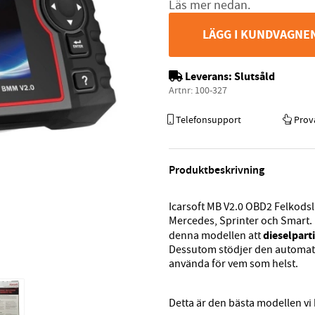
Läs mer nedan.
LÄGG I KUNDVAGNE
Leverans:
Slutsåld
Artnr:
100-327
Telefonsupport
Prov
Produktbeskrivning
Icarsoft MB V2.0 OBD2 Felkodslä
Mercedes, Sprinter och Smart. U
dieselpart
denna modellen att
Dessutom stödjer den automatis
använda för vem som helst.
Detta är den bästa modellen vi 