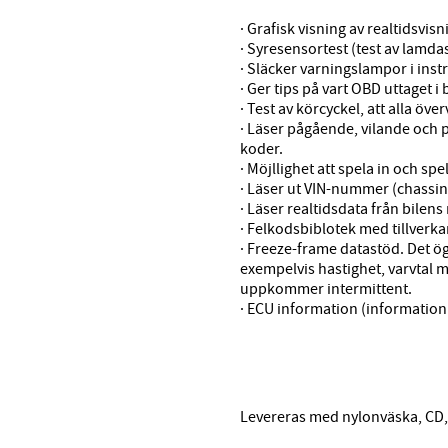
· Grafisk visning av realtidsvisn
· Syresensortest (test av lamd
· Släcker varningslampor i in
· Ger tips på vart OBD uttaget i b
· Test av körcyckel, att alla öve
· Läser pågående, vilande och 
koder.
· Möjllighet att spela in och s
· Läser ut VIN-nummer (chass
· Läser realtidsdata från bilens
· Felkodsbiblotek med tillverka
· Freeze-frame datastöd. Det ö
exempelvis hastighet, varvtal m
uppkommer intermittent.
· ECU information (informatio
Levereras med nylonväska, CD