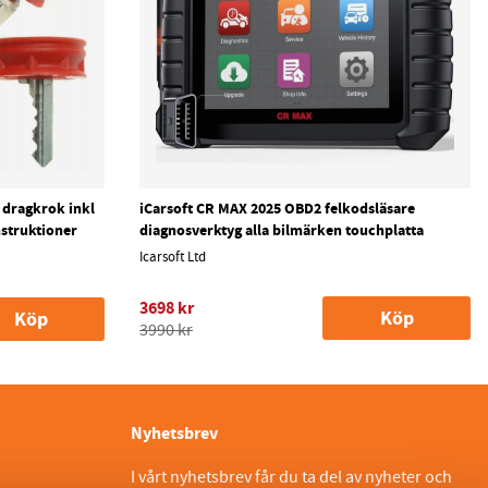
r dragkrok inkl
iCarsoft CR MAX 2025 OBD2 felkodsläsare
instruktioner
diagnosverktyg alla bilmärken touchplatta
Icarsoft Ltd
3698 kr
Köp
Köp
3990 kr
Nyhetsbrev
I vårt nyhetsbrev får du ta del av nyheter och