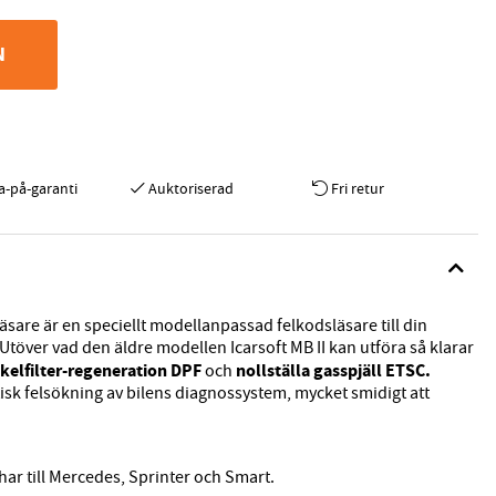
N
a-på-garanti
Auktoriserad
Fri retur
sare är en speciellt modellanpassad felkodsläsare till din
töver vad den äldre modellen Icarsoft MB II kan utföra så klarar
ikelfilter-regeneration DPF
nollställa gasspjäll ETSC.
och
k felsökning av bilens diagnossystem, mycket smidigt att
har till Mercedes, Sprinter och Smart.