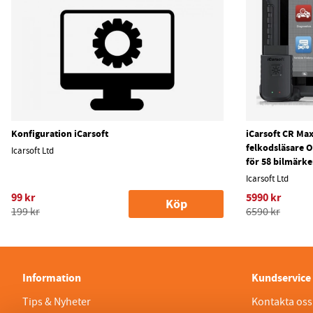
Konfiguration iCarsoft
iCarsoft CR Max
felkodsläsare OB
Icarsoft Ltd
för 58 bilmärk
Icarsoft Ltd
99 kr
5990 kr
Köp
199 kr
6590 kr
Information
Kundservice
Tips & Nyheter
Kontakta oss