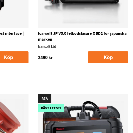
st interface |
Icarsoft JP V3.0 felkodsläsare OBD2 för japanska
märken
Icarsoft Ltd
Köp
Köp
2490 kr
REA
BÄST I TEST!