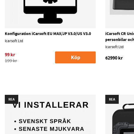
Konfiguration iCarsoft EU MAX/JP V3.0/US V3.0
iCarsoft CR Un
personbilar och
Icarsoft Ltd
Icarsoft Ltd
99 kr
Köp
62990 kr
199 kr
REA
REA