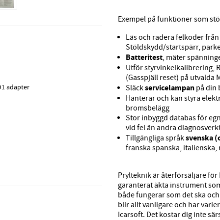
Exempel på funktioner som st
Läs och radera felkoder frå
Stöldskydd/startspärr, park
Batteritest
, mäter spänninge
Utför styrvinkelkalibrering, 
(Gasspjäll reset) på utvalda
D1 adapter
servicelampan
Släck
på din b
Hanterar och kan styra elek
bromsbelägg
Stor inbyggd databas för egna
vid fel än andra diagnosverk
svenska (
Tillgängliga språk
franska spanska, italienska, 
Prylteknik är återförsäljare för 
garanterat äkta instrument so
både fungerar som det ska och 
blir allt vanligare och har var
Icarsoft. Det kostar dig inte sä