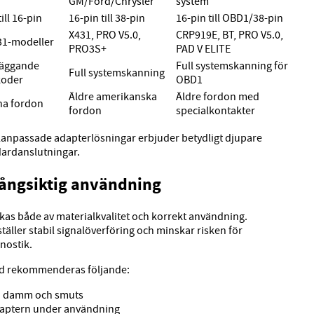
GM/Ford/Chrysler
system
ill 16-pin
16-pin till 38-pin
16-pin till OBD1/38-pin
X431, PRO V5.0,
CRP919E, BT, PRO V5.0,
31-modeller
PRO3S+
PAD V ELITE
äggande
Full systemskanning för
Full systemskanning
koder
OBD1
Äldre amerikanska
Äldre fordon med
a fordon
fordon
specialkontakter
ialanpassade adapterlösningar erbjuder betydligt djupare
dardanslutningar.
h långsiktig användning
as både av materialkvalitet och korrekt användning.
täller stabil signalöverföring och minskar risken för
nostik.
ängd rekommenderas följande:
ån damm och smuts
adaptern under användning