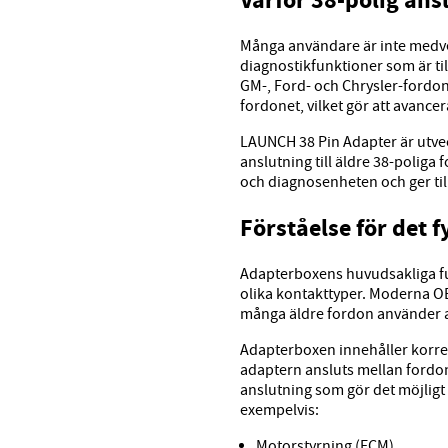
Varför 38-polig ansl
Många användare är inte medvet
diagnostikfunktioner som är ti
GM-, Ford- och Chrysler-fordon.
fordonet, vilket gör att avance
LAUNCH 38 Pin Adapter är utve
anslutning till äldre 38-poliga
och diagnosenheten och ger till
Förståelse för det f
Adapterboxens huvudsakliga fun
olika kontakttyper. Moderna O
många äldre fordon använder an
Adapterboxen innehåller korrek
adaptern ansluts mellan fordo
anslutning som gör det möjligt
exempelvis:
Motorstyrning (ECM)