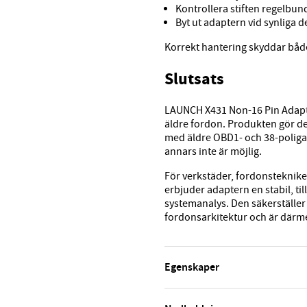
Kontrollera stiften regelbun
Byt ut adaptern vid synliga 
Korrekt hantering skyddar båd
Slutsats
LAUNCH X431 Non-16 Pin Adaptor
äldre fordon. Produkten gör d
med äldre OBD1- och 38-poliga 
annars inte är möjlig.
För verkstäder, fordonsteknik
erbjuder adaptern en stabil, till
systemanalys. Den säkerställer
fordonsarkitektur och är därme
Egenskaper