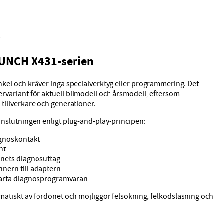
r
AUNCH X431-serien
enkel och kräver inga specialverktyg eller programmering. Det
ptervariant för aktuell bilmodell och årsmodell, eftersom
tillverkare och generationer.
 anslutningen enligt plug-and-play-principen:
agnoskontakt
nt
donets diagnosuttag
nern till adaptern
tarta diagnosprogramvaran
atiskt av fordonet och möjliggör felsökning, felkodsläsning och