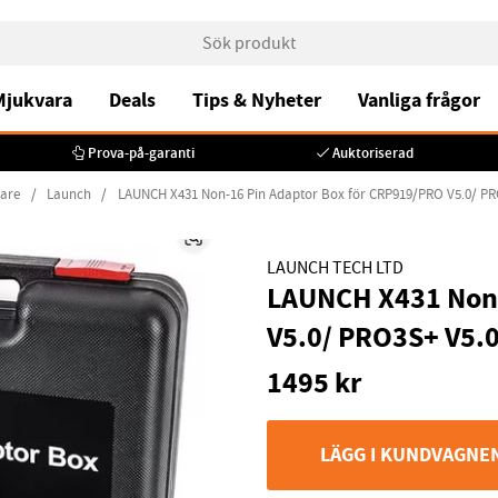
 Mjukvara
Deals
Tips & Nyheter
Vanliga frågor
Prova-på-garanti
Auktoriserad
sare
Launch
LAUNCH X431 Non-16 Pin Adaptor Box för CRP919/PRO V5.0/ PR
LAUNCH TECH LTD
LAUNCH X431 Non-
V5.0/ PRO3S+ V5.0
1495
kr
LÄGG I KUNDVAGNE