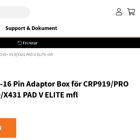
Support & Dokument
Fri retur
O3S+ V5.0/X431 PAD V ELITE mfl
16 Pin Adaptor Box för CRP919/PRO
/X431 PAD V ELITE mfl
N