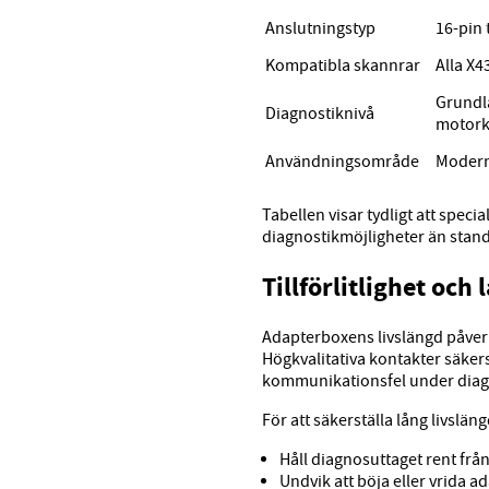
Anslutningstyp
16-pin t
Kompatibla skannrar
Alla X4
Grundl
Diagnostiknivå
motor
Användningsområde
Modern
Tabellen visar tydligt att spec
diagnostikmöjligheter än stan
Tillförlitlighet oc
Adapterboxens livslängd påverk
Högkvalitativa kontakter säkers
kommunikationsfel under diag
För att säkerställa lång livsl
Håll diagnosuttaget rent fr
Undvik att böja eller vrida 