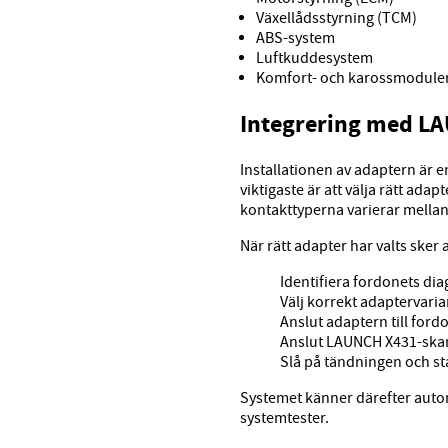
Växellådsstyrning (TCM)
ABS-system
Luftkuddesystem
Komfort- och karossmodule
Integrering med L
Installationen av adaptern är 
viktigaste är att välja rätt ada
kontakttyperna varierar mellan 
När rätt adapter har valts sker
Identifiera fordonets di
Välj korrekt adaptervaria
Anslut adaptern till for
Anslut LAUNCH X431-skan
Slå på tändningen och s
Systemet känner därefter autom
systemtester.