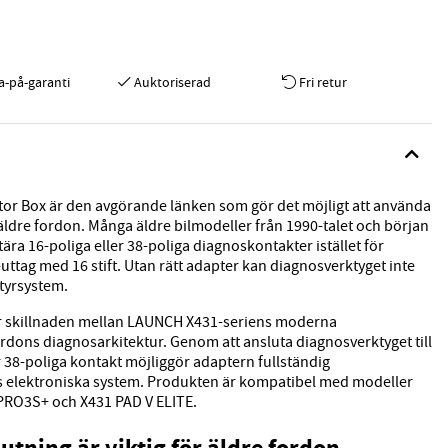
a-på-garanti
Auktoriserad
Fri retur
r Box är den avgörande länken som gör det möjligt att använda
dre fordon. Många äldre bilmodeller från 1990-talet och början
ära 16-poliga eller 38-poliga diagnoskontakter istället för
ttag med 16 stift. Utan rätt adapter kan diagnosverktyget inte
tyrsystem.
 skillnaden mellan LAUNCH X431-seriens moderna
rdons diagnosarkitektur. Genom att ansluta diagnosverktyget till
r 38-poliga kontakt möjliggör adaptern fullständig
elektroniska system. Produkten är kompatibel med modeller
PRO3S+ och X431 PAD V ELITE.