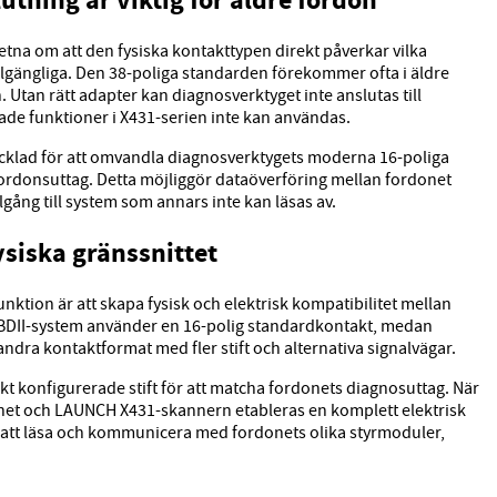
utning är viktig för äldre fordon
na om att den fysiska kontakttypen direkt påverkar vilka
llgängliga. Den 38-poliga standarden förekommer ofta i äldre
 Utan rätt adapter kan diagnosverktyget inte anslutas till
rade funktioner i X431-serien inte kan användas.
cklad för att omvandla diagnosverktygets moderna 16-poliga
 fordonsuttag. Detta möjliggör dataöverföring mellan fordonet
gång till system som annars inte kan läsas av.
ysiska gränssnittet
ktion är att skapa fysisk och elektrisk kompatibilitet mellan
BDII-system använder en 16-polig standardkontakt, medan
dra kontaktformat med fler stift och alternativa signalvägar.
t konfigurerade stift för att matcha fordonets diagnosuttag. När
net och LAUNCH X431-skannern etableras en komplett elektrisk
 att läsa och kommunicera med fordonets olika styrmoduler,