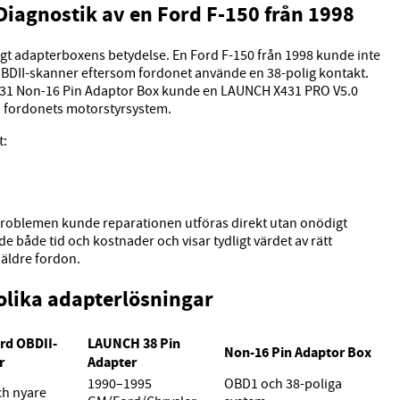
Diagnostik av en Ford F-150 från 1998
ligt adapterboxens betydelse. En Ford F-150 från 1998 kunde inte
OBDII-skanner eftersom fordonet använde en 38-polig kontakt.
X431 Non-16 Pin Adaptor Box kunde en LAUNCH X431 PRO V5.0
fordonets motorstyrsystem.
t:
 problemen kunde reparationen utföras direkt utan onödigt
e både tid och kostnader och visar tydligt värdet av rätt
äldre fordon.
olika adapterlösningar
rd OBDII-
LAUNCH 38 Pin
Non-16 Pin Adaptor Box
r
Adapter
1990–1995
OBD1 och 38-poliga
ch nyare