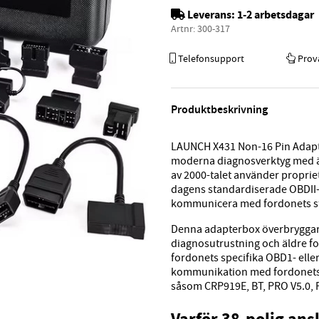
Leverans:
1-2 arbetsdagar
Artnr:
300-317
Telefonsupport
Prov
Produktbeskrivning
LAUNCH X431 Non-16 Pin Adapto
moderna diagnosverktyg med äl
av 2000-talet använder propriet
dagens standardiserade OBDII-u
kommunicera med fordonets s
Denna adapterbox överbryggar
diagnosutrustning och äldre fo
fordonets specifika OBD1- elle
kommunikation med fordonets 
såsom CRP919E, BT, PRO V5.0, 